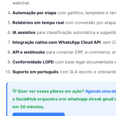
webchat.
Automação por etapa
com gatilhos, templates e ta
Relatórios em tempo real
com conversão por etapa,
IA assistiva
para classificação automática e sugest
Integração nativa com WhatsApp Cloud API
, sem Z
API e webhooks
para conectar ERP, e-commerce, an
Conformidade LGPD
com base legal documentada e
Suporte em português
com SLA escrito e onboardin
💡 Quer ver esses pilares em ação?
Agende uma d
o SocialHub orquestra crm whatsapp streak gmail 
em 30 minutos.