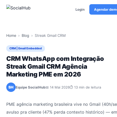
Login
Agendar dem
Home
›
Blog
›
Streak Gmail CRM
CRM | Gmail Embedded
CRM WhatsApp com Integração
Streak Gmail CRM Agência
Marketing PME em 2026
SH
Equipe SocialHub
📅 14 Mai 2026
⏱ 13 min de leitura
PME agência marketing brasileira vive no Gmail (40h/
avulso pra cliente (47% perda contexto histórico) — em