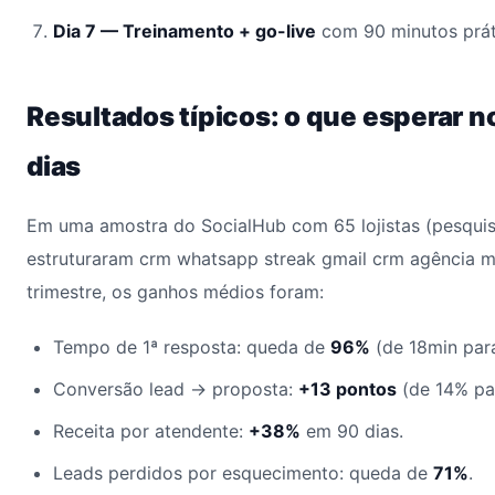
Dia 7 — Treinamento + go-live
com 90 minutos prát
Resultados típicos: o que esperar n
dias
Em uma amostra do SocialHub com 65 lojistas (pesqui
estruturaram crm whatsapp streak gmail crm agência m
trimestre, os ganhos médios foram:
Tempo de 1ª resposta: queda de
96%
(de 18min para
Conversão lead → proposta:
+13 pontos
(de 14% pa
Receita por atendente:
+38%
em 90 dias.
Leads perdidos por esquecimento: queda de
71%
.