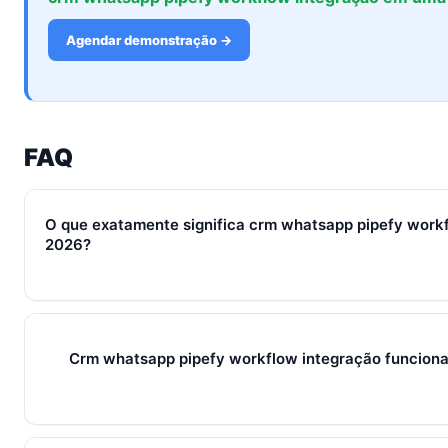
Agendar demonstração →
FAQ
O que exatamente significa crm whatsapp pipefy work
2026?
Em 2026, crm whatsapp pipefy workflow integração represen
ferramentas e métricas que conectam captura de leads, qual
venda em um fluxo único. Em PMEs brasileiras, gira sempre
Crm whatsapp pipefy workflow integração funcion
+ IA — três pilares que se reforçam.
Sim — e quanto antes melhor. Implantar crm whatsapp pipef