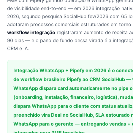
PME com Pipefy gerindo operação e WhatsApp gerindo
de visibilidade end-to-end — em 2026 integração nati
2026, segundo pesquisa SocialHub fev/2026 com 65 loj
adotaram processos comerciais estruturados em torno
workflow integração
registraram aumento de receita a
90 dias — e o pano de fundo dessa virada é a integraç
CRM e IA.
Integração WhatsApp + Pipefy em 2026 é o conect
de workflow brasileiro Pipefy ao CRM SocialHub —
WhatsApp dispara card automaticamente no pipe op
(onboarding, instalação, financeiro, logística), mud
dispara WhatsApp para o cliente com status atualiz
preenchido vira Deal no SocialHub, SLA estourado n
WhatsApp para o gerente — entregando vendas + 
integrados para PME brasileira.