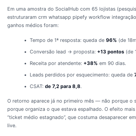
Em uma amostra do SocialHub com 65 lojistas (pesqui
estruturaram crm whatsapp pipefy workflow integração 
ganhos médios foram:
Tempo de 1ª resposta: queda de
96%
(de 18m
Conversão lead → proposta:
+13 pontos
(de 
Receita por atendente:
+38%
em 90 dias.
Leads perdidos por esquecimento: queda de
CSAT:
de 7,2 para 8,8
.
O retorno aparece já no primeiro mês — não porque o 
porque organiza o que estava espalhado. O efeito mais
“ticket médio estagnado”, que costuma desaparecer em
live.