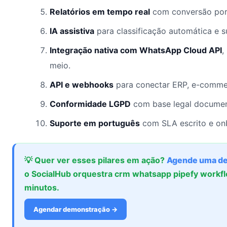
Relatórios em tempo real
com conversão por 
IA assistiva
para classificação automática e 
Integração nativa com WhatsApp Cloud API
,
meio.
API e webhooks
para conectar ERP, e-commer
Conformidade LGPD
com base legal documen
Suporte em português
com SLA escrito e onb
💡 Quer ver esses pilares em ação?
Agende uma d
o SocialHub orquestra crm whatsapp pipefy workf
minutos.
Agendar demonstração →