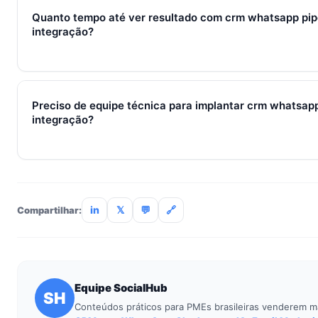
3 pessoas custa muito menos esforço do que com 30. O So
Quanto tempo até ver resultado com crm whatsapp pi
197/mês com 7 dias grátis sem cartão.
integração?
Métricas de processo (tempo de resposta, follow-up) mudam 
receita aparecem entre 30 e 90 dias, conforme ciclo de venda
Preciso de equipe técnica para implantar crm whatsap
integração?
Não. O SocialHub é setup-and-go: importação CSV, conexã
treinamento de 90min. Empresas sem TI dedicada implantam
incluso.
in
𝕏
💬
🔗
Compartilhar:
Equipe SocialHub
SH
Conteúdos práticos para PMEs brasileiras venderem m