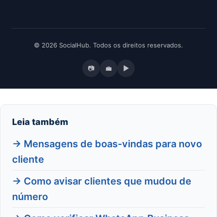
© 2026 SocialHub. Todos os direitos reservados.
📷
💼
▶
Leia também
→ Mensagens de boas-vindas para novo
cliente
→ Como avisar clientes que mudou de
número