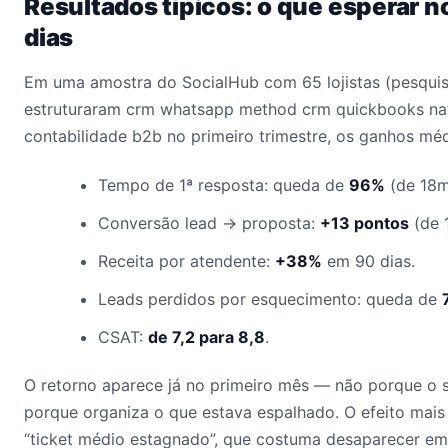
Resultados típicos: o que esperar n
dias
Em uma amostra do SocialHub com 65 lojistas (pesqui
estruturaram crm whatsapp method crm quickbooks nati
contabilidade b2b no primeiro trimestre, os ganhos mé
Tempo de 1ª resposta: queda de
96%
(de 18m
Conversão lead → proposta:
+13 pontos
(de 
Receita por atendente:
+38%
em 90 dias.
Leads perdidos por esquecimento: queda de
CSAT:
de 7,2 para 8,8
.
O retorno aparece já no primeiro mês — não porque o 
porque organiza o que estava espalhado. O efeito mais
“ticket médio estagnado”, que costuma desaparecer em