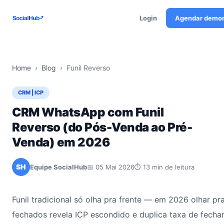
Login
Agendar demo
Home
›
Blog
›
Funil Reverso
CRM | ICP
CRM WhatsApp com Funil
Reverso (do Pós-Venda ao Pré-
Venda) em 2026
SH
Equipe SocialHub
📅 05 Mai 2026
⏱ 13 min de leitura
Funil tradicional só olha pra frente — em 2026 olhar pra
fechados revela ICP escondido e duplica taxa de fech