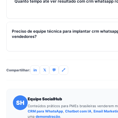
com 7 dias grátis sem cartão.
Quanto tempo até ver resultado com crm whatsapp r
Métricas de processo (tempo de resposta, follow-up) mudam 
receita aparecem entre 30 e 90 dias, conforme ciclo de venda
Preciso de equipe técnica para implantar crm whatsapp
vendedores?
Não. O SocialHub é setup-and-go: importação CSV, conexã
treinamento de 90min. Empresas sem TI dedicada implantam
incluso.
in
𝕏
💬
🔗
Compartilhar:
Equipe SocialHub
SH
Conteúdos práticos para PMEs brasileiras venderem m
CRM para WhatsApp
,
Chatbot com IA
,
Email Marketi
uma
demonstração
.