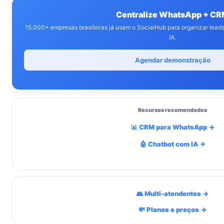
Centralize WhatsApp + C
15.000+ empresas brasileiras já usam o SocialHub para organizar lea
IA.
Agendar demonstração
Recursos recomendados
📊 CRM para WhatsApp →
🤖 Chatbot com IA →
👥 Multi-atendentes →
💸 Planos e preços →