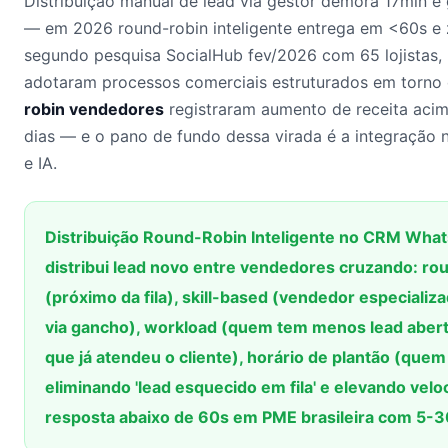
Distribuição manual de lead via gestor demora 17min e 
— em 2026 round-robin inteligente entrega em <60s e 
segundo pesquisa SocialHub fev/2026 com 65 lojistas,
adotaram processos comerciais estruturados em torno
robin vendedores
registraram aumento de receita aci
dias — e o pano de fundo dessa virada é a integração
e IA.
Distribuição Round-Robin Inteligente no CRM Wha
distribui lead novo entre vendedores cruzando: rou
(próximo da fila), skill-based (vendedor especializ
via gancho), workload (quem tem menos lead abert
que já atendeu o cliente), horário de plantão (que
eliminando 'lead esquecido em fila' e elevando velo
resposta abaixo de 60s em PME brasileira com 5-