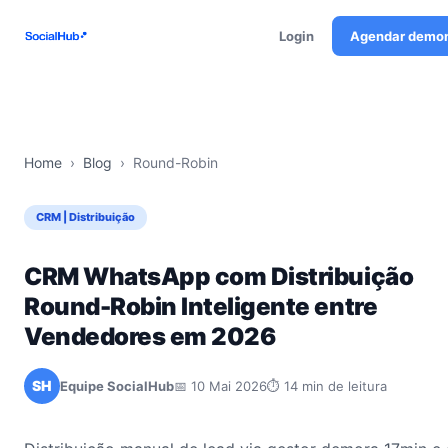
Login
Agendar demo
Home
›
Blog
›
Round-Robin
CRM | Distribuição
CRM WhatsApp com Distribuição
Round-Robin Inteligente entre
Vendedores em 2026
SH
Equipe SocialHub
📅 10 Mai 2026
⏱ 14 min de leitura