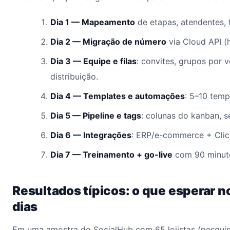
Dia 1 — Mapeamento
de etapas, atendentes, 
Dia 2 — Migração de número
via Cloud API 
Dia 3 — Equipe e filas
: convites, grupos por v
distribuição.
Dia 4 — Templates e automações
: 5–10 temp
Dia 5 — Pipeline e tags
: colunas do kanban, 
Dia 6 — Integrações
: ERP/e-commerce + Cli
Dia 7 — Treinamento + go-live
com 90 minuto
Resultados típicos: o que esperar n
dias
Em uma amostra do SocialHub com 65 lojistas (pesqui