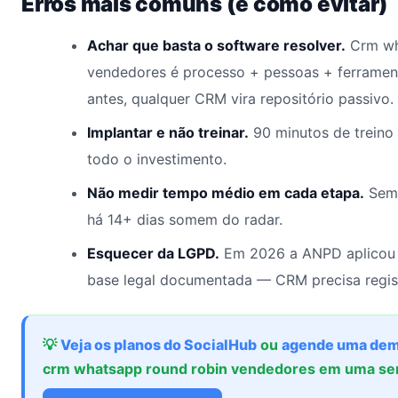
Erros mais comuns (e como evitar)
Achar que basta o software resolver.
Crm wh
vendedores é processo + pessoas + ferrame
antes, qualquer CRM vira repositório passivo.
Implantar e não treinar.
90 minutos de treino
todo o investimento.
Não medir tempo médio em cada etapa.
Sem 
há 14+ dias somem do radar.
Esquecer da LGPD.
Em 2026 a ANPD aplicou 
base legal documentada — CRM precisa regis
💡
Veja os planos do SocialHub
ou
agende uma dem
crm whatsapp round robin vendedores em uma s