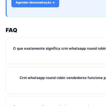
Agendar demonstração →
FAQ
O que exatamente significa crm whatsapp round rob
Em 2026, crm whatsapp round robin vendedores representa o
ferramentas e métricas que conectam captura de leads, qual
venda em um fluxo único. Em PMEs brasileiras, gira sempre
Crm whatsapp round robin vendedores funciona 
+ IA — três pilares que se reforçam.
Sim — e quanto antes melhor. Implantar crm whatsapp roun
pessoas custa muito menos esforço do que com 30. O Soci