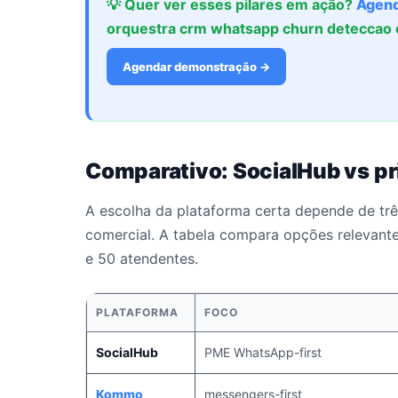
💡 Quer ver esses pilares em ação?
Agend
orquestra crm whatsapp churn deteccao c
Agendar demonstração →
Comparativo: SocialHub vs pr
A escolha da plataforma certa depende de três
comercial. A tabela compara opções relevant
e 50 atendentes.
PLATAFORMA
FOCO
SocialHub
PME WhatsApp-first
Kommo
messengers-first