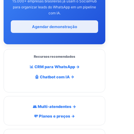
15.000+ empresas brasileiras já usam o SocialHub
para organizar leads do WhatsApp em um pipeline
com IA.
Agendar demonstração
Recursos recomendados
📊 CRM para WhatsApp →
🤖 Chatbot com IA →
👥 Multi-atendentes →
💸 Planos e preços →