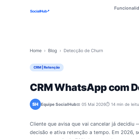
Funcionali
Home
›
Blog
›
Detecção de Churn
CRM | Retenção
CRM WhatsApp com Det
SH
Equipe SocialHub
📅 05 Mai 2026
⏱ 14 min de leit
Cliente que avisa que vai cancelar já decidiu
decisão e ativa retenção a tempo. Em 2026,