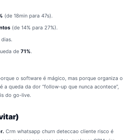
%
(de 18min para 47s).
ntos
(de 14% para 27%).
dias.
queda de
71%
.
porque o software é mágico, mas porque organiza o
 é a queda da dor “follow-up que nunca acontece”,
s do go-live.
itar)
r.
Crm whatsapp churn deteccao cliente risco é