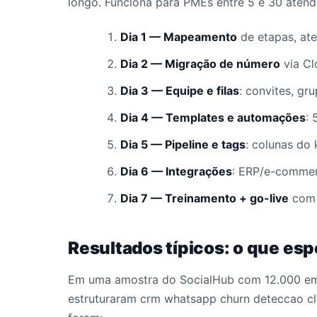
longo. Funciona para PMEs entre 5 e 30 atend
Dia 1 — Mapeamento
de etapas, ate
Dia 2 — Migração de número
via Cl
Dia 3 — Equipe e filas
: convites, gru
Dia 4 — Templates e automações
: 
Dia 5 — Pipeline e tags
: colunas do
Dia 6 — Integrações
: ERP/e-commer
Dia 7 — Treinamento + go-live
com 
Resultados típicos: o que esp
Em uma amostra do SocialHub com 12.000 em
estruturaram crm whatsapp churn deteccao cli