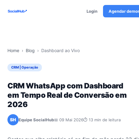
Login
Agendar demo
Home
›
Blog
›
Dashboard ao Vivo
CRM | Operação
CRM WhatsApp com Dashboard
em Tempo Real de Conversão em
2026
SH
Equipe SocialHub
📅 09 Mai 2026
⏱ 13 min de leitura