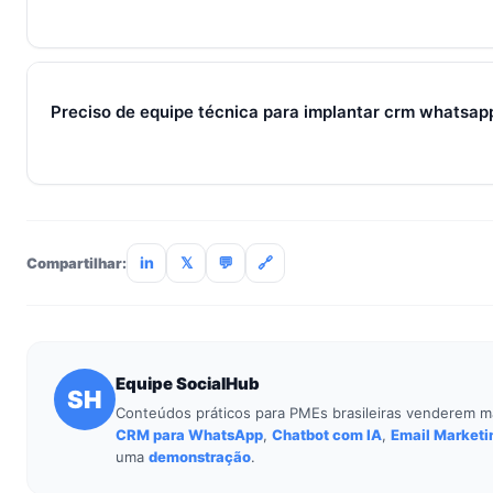
Métricas de processo (tempo de resposta, follow-up) mudam 
receita aparecem entre 30 e 90 dias, conforme ciclo de venda
Preciso de equipe técnica para implantar crm whatsap
Não. O SocialHub é setup-and-go: importação CSV, conexã
treinamento de 90min. Empresas sem TI dedicada implantam
incluso.
in
𝕏
💬
🔗
Compartilhar:
Equipe SocialHub
SH
Conteúdos práticos para PMEs brasileiras venderem m
CRM para WhatsApp
,
Chatbot com IA
,
Email Marketi
uma
demonstração
.