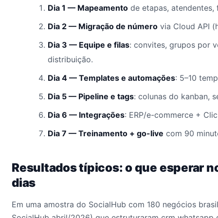
Dia 1 — Mapeamento
de etapas, atendentes, 
Dia 2 — Migração de número
via Cloud API 
Dia 3 — Equipe e filas
: convites, grupos por v
distribuição.
Dia 4 — Templates e automações
: 5–10 temp
Dia 5 — Pipeline e tags
: colunas do kanban, 
Dia 6 — Integrações
: ERP/e-commerce + Cli
Dia 7 — Treinamento + go-live
com 90 minuto
Resultados típicos: o que esperar n
dias
Em uma amostra do SocialHub com 180 negócios brasil
SocialHub abril/2026) que estruturaram crm whatsapp