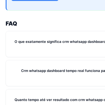
FAQ
O que exatamente significa crm whatsapp dashboar
Em 2026, crm whatsapp dashboard tempo real representa o 
ferramentas e métricas que conectam captura de leads, qual
venda em um fluxo único. Em PMEs brasileiras, gira sempre
Crm whatsapp dashboard tempo real funciona p
+ IA — três pilares que se reforçam.
Sim — e quanto antes melhor. Implantar crm whatsapp dash
pessoas custa muito menos esforço do que com 30. O Soci
com 7 dias grátis sem cartão.
Quanto tempo até ver resultado com crm whatsapp 