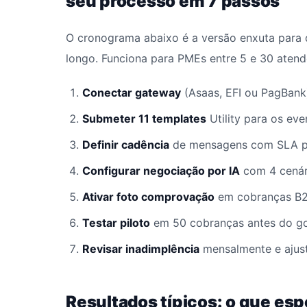
seu processo em 7 passos
O cronograma abaixo é a versão enxuta para 
longo. Funciona para PMEs entre 5 e 30 atend
Conectar gateway
(Asaas, EFI ou PagBank
Submeter 11 templates
Utility para os eve
Definir cadência
de mensagens com SLA p
Configurar negociação por IA
com 4 cenár
Ativar foto comprovação
em cobranças B2
Testar piloto
em 50 cobranças antes do go-
Revisar inadimplência
mensalmente e ajust
Resultados típicos: o que esp