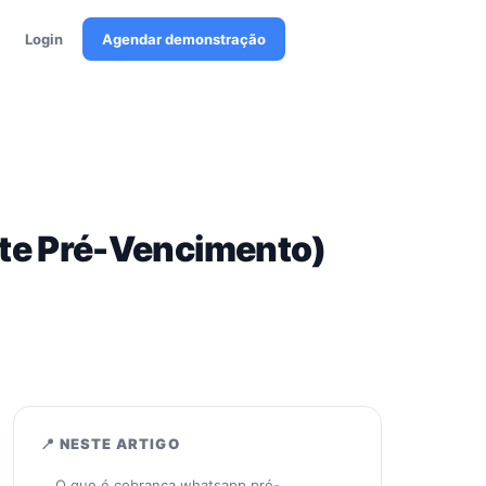
Login
Agendar demonstração
te Pré-Vencimento)
📍 NESTE ARTIGO
O que é cobranca whatsapp pré-