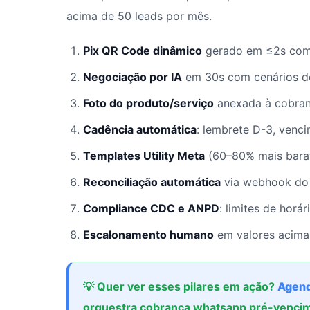
acima de 50 leads por mês.
Pix QR Code dinâmico
gerado em ≤2s com 
Negociação por IA
em 30s com cenários de
Foto do produto/serviço
anexada à cobranç
Cadência automática
: lembrete D-3, venc
Templates Utility Meta
(60–80% mais barat
Reconciliação automática
via webhook do 
Compliance CDC e ANPD
: limites de horá
Escalonamento humano
em valores acima 
💡 Quer ver esses pilares em ação?
Agend
orquestra cobranca whatsapp pré-venci