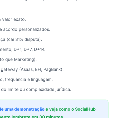
valor exato.
 acordo personalizados.
a (cai 31% disputa).
imento, D+1, D+7, D+14.
o que Marketing).
gateway (Asaas, EFI, PagBank).
rio, frequência e linguagem.
do limite ou complexidade jurídica.
e uma demonstração
e veja como o SocialHub
mento lembrete em 30 minutos.