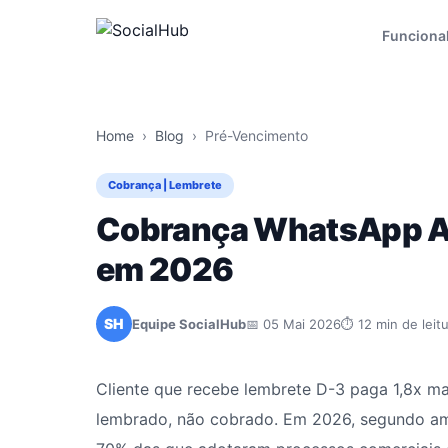
Funciona
Home
›
Blog
›
Pré-Vencimento
Cobrança | Lembrete
Cobrança WhatsApp An
em 2026
SH
Equipe SocialHub
📅 05 Mai 2026
⏱ 12 min de leit
Cliente que recebe lembrete D-3 paga 1,8x m
lembrado, não cobrado. Em 2026, segundo a