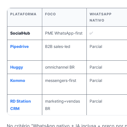
PLATAFORMA
FOCO
WHATSAPP
NATIVO
SocialHub
PME WhatsApp-first
✅
Pipedrive
B2B sales-led
Parcial
Huggy
omnichannel BR
Parcial
Kommo
messengers-first
Parcial
RD Station
marketing+vendas
Parcial
CRM
BR
No critério “WhatsApp nativo + IA inclusa + preço por p