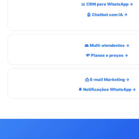
📊 CRM para WhatsApp →
🤖 Chatbot com IA →
👥 Multi-atendentes →
💸 Planos e preços →
📩 E-mail Marketing →
🔔 Notificações WhatsApp →