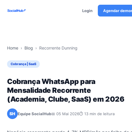
Login
Agendar demo
Home
›
Blog
›
Recorrente Dunning
Cobrança | SaaS
Cobrança WhatsApp para
Mensalidade Recorrente
(Academia, Clube, SaaS) em 2026
SH
Equipe SocialHub
📅 05 Mai 2026
⏱ 13 min de leitura