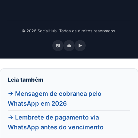
© 2026 SocialHub. Todos os direitos reservados.
📷
💼
▶
Leia também
→ Mensagem de cobrança pelo
WhatsApp em 2026
→ Lembrete de pagamento via
WhatsApp antes do vencimento