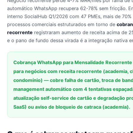
Negócio recorrente perde 4-7% MRR/mês por falha de
automático WhatsApp recupera 62-78% sem fricção. 
interno SocialHub Q1/2026 com 47 PMEs, mais de 70%
processos comerciais estruturados em torno de
cobran
recorrente
registraram aumento de receita acima de 2
e o pano de fundo dessa virada é a integração nativa 
Cobrança WhatsApp para Mensalidade Recorrente é
para negócios com receita recorrente (academia, cl
condomínio) — cobre falha de cartão, troca de band
management automático com 4 tentativas espaçada
atualização self-service de cartão e degradação pr
SaaS) ou aviso de bloqueio de catraca (academia).