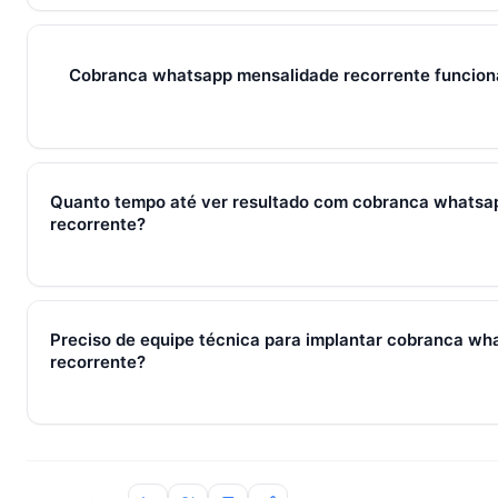
Em 2026, cobranca whatsapp mensalidade recorrente represe
ferramentas e métricas que conectam captura de leads, qual
venda em um fluxo único. Em PMEs brasileiras, gira sempre
Cobranca whatsapp mensalidade recorrente funcion
+ IA — três pilares que se reforçam.
Sim — e quanto antes melhor. Implantar cobranca whatsapp
2–3 pessoas custa muito menos esforço do que com 30. O 
Quanto tempo até ver resultado com cobranca whatsa
197/mês com 7 dias grátis sem cartão.
recorrente?
Métricas de processo (tempo de resposta, follow-up) mudam 
receita aparecem entre 30 e 90 dias, conforme ciclo de venda
Preciso de equipe técnica para implantar cobranca w
recorrente?
Não. O SocialHub é setup-and-go: importação CSV, conexã
treinamento de 90min. Empresas sem TI dedicada implantam
incluso.