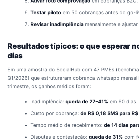
Ativar foto comprovação
em cobranças B2C.
Testar piloto
em 50 cobranças antes do go-liv
Revisar inadimplência
mensalmente e ajustar 
Resultados típicos: o que esperar n
dias
Em uma amostra do SocialHub com 47 PMEs (benchmar
Q1/2026) que estruturaram cobranca whatsapp mensali
trimestre, os ganhos médios foram:
Inadimplência:
queda de 27–41%
em 90 dias.
Custo por cobrança:
de R$ 0,18 SMS para R$
Tempo médio de recebimento:
de 14 dias par
Disputas e contestação:
queda de 31%
com f