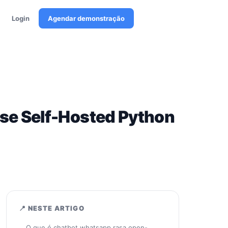
Login
Agendar demonstração
se Self-Hosted Python
📍 NESTE ARTIGO
O que é chatbot whatsapp rasa open-