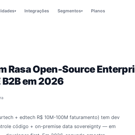
lidades
Integrações
Segmentos
Planos
▾
▾
 Rasa Open-Source Enterpri
E B2B em 2026
ra
surtech + edtech R$ 10M-100M faturamento) tem dev
ntrole código + on-premise data sovereignty — em