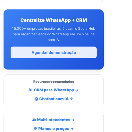
Centralize WhatsApp + CRM
15.000+ empresas brasileiras já usam o SocialHub
para organizar leads do WhatsApp em um pipeline
com IA.
Agendar demonstração
Recursos recomendados
📊 CRM para WhatsApp →
🤖 Chatbot com IA →
👥 Multi-atendentes →
💸 Planos e preços →