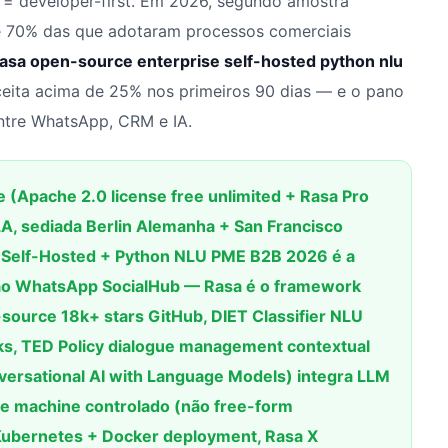
 developer-first. Em 2026, segundo amostra
 70% das que adotaram processos comerciais
asa open-source enterprise self-hosted python nlu
eita acima de 25% nos primeiros 90 dias — e o pano
entre WhatsApp, CRM e IA.
Apache 2.0 license free unlimited + Rasa Pro
A, sediada Berlin Alemanha + San Francisco
 Self-Hosted + Python NLU PME B2B 2026 é a
 ao WhatsApp SocialHub — Rasa é o framework
source 18k+ stars GitHub, DIET Classifier NLU
rks, TED Policy dialogue management contextual
versational AI with Language Models) integra LLM
te machine controlado (não free-form
 Kubernetes + Docker deployment, Rasa X