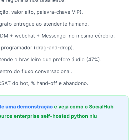
e regionalismos brasileiros.
ção, valor alto, palavra-chave VIP).
grafo entregue ao atendente humano.
 DM + webchat + Messenger no mesmo cérebro.
 programador (drag-and-drop).
ende o brasileiro que prefere áudio (47%).
ntro do fluxo conversacional.
 CSAT do bot, % hand-off e abandono.
e uma demonstração
e veja como o SocialHub
urce enterprise self-hosted python nlu