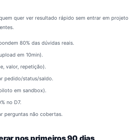
quem quer ver resultado rápido sem entrar em projeto
entes.
pondem 80% das dúvidas reais.
 (upload em 10min).
, valor, repetição).
r pedido/status/saldo.
piloto em sandbox).
0% no D7.
ar perguntas não cobertas.
erar nos primeiros 90 dias