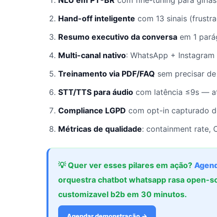
NLU em PT-BR
com fine-tuning para gírias 
Hand-off inteligente
com 13 sinais (frustra
Resumo executivo da conversa
em 1 pará
Multi-canal nativo
: WhatsApp + Instagram
Treinamento via PDF/FAQ
sem precisar de
STT/TTS para áudio
com latência ≤9s — at
Compliance LGPD
com opt-in capturado de
Métricas de qualidade
: containment rate,
💡 Quer ver esses pilares em ação?
Agend
orquestra chatbot whatsapp rasa open-so
customizavel b2b em 30 minutos.
Agendar demonstração →