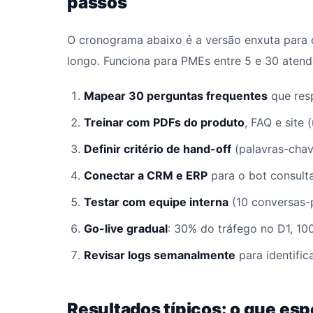
passos
O cronograma abaixo é a versão enxuta para 
longo. Funciona para PMEs entre 5 e 30 atend
Mapear 30 perguntas frequentes
que res
Treinar com PDFs do produto
, FAQ e site
Definir critério de hand-off
(palavras-chave
Conectar a CRM e ERP
para o bot consulta
Testar com equipe interna
(10 conversas-
Go-live gradual
: 30% do tráfego no D1, 10
Revisar logs semanalmente
para identific
Resultados típicos: o que esp