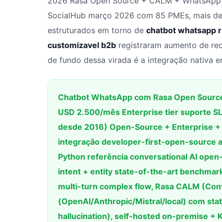
2026 Rasa Open Source + CALM + WhatsApp =
SocialHub março 2026 com 85 PMEs, mais de
estruturados em torno de
chatbot whatsapp r
customizavel b2b
registraram aumento de rec
de fundo dessa virada é a integração nativa 
Chatbot WhatsApp com Rasa Open Source (
USD 2.500/mês Enterprise tier suporte SL
desde 2016) Open-Source + Enterprise +
integração developer-first-open-source
Python referência conversational AI open-
intent + entity state-of-the-art benchma
multi-turn complex flow, Rasa CALM (Con
(OpenAI/Anthropic/Mistral/local) com sta
hallucination), self-hosted on-premise +