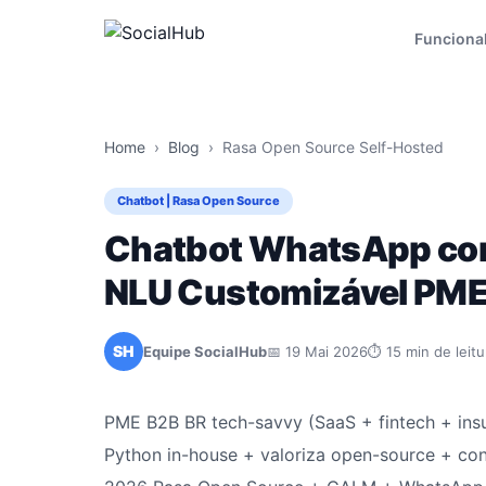
Funciona
Home
›
Blog
›
Rasa Open Source Self-Hosted
Chatbot | Rasa Open Source
Chatbot WhatsApp com
NLU Customizável PM
SH
Equipe SocialHub
📅 19 Mai 2026
⏱ 15 min de leitu
PME B2B BR tech-savvy (SaaS + fintech + in
Python in-house + valoriza open-source + co