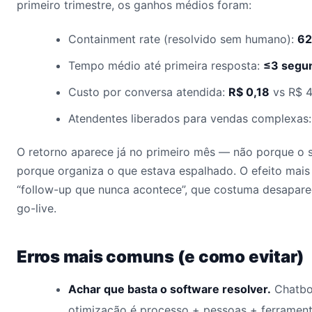
primeiro trimestre, os ganhos médios foram:
Containment rate (resolvido sem humano):
6
Tempo médio até primeira resposta:
≤3 segu
Custo por conversa atendida:
R$ 0,18
vs R$ 4
Atendentes liberados para vendas complexas
O retorno aparece já no primeiro mês — não porque o 
porque organiza o que estava espalhado. O efeito mais
“follow-up que nunca acontece”, que costuma desapare
go-live.
Erros mais comuns (e como evitar)
Achar que basta o software resolver.
Chatbot
otimização é processo + pessoas + ferrame