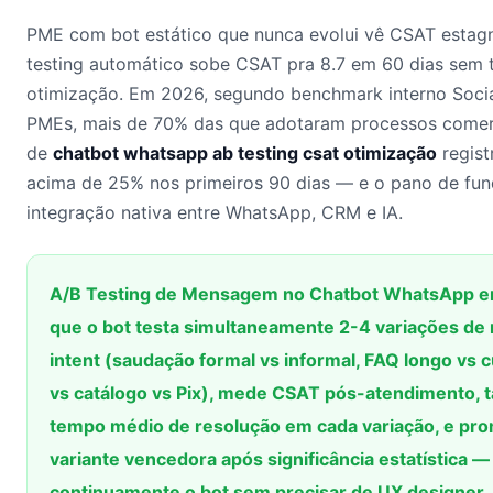
PME com bot estático que nunca evolui vê CSAT estag
testing automático sobe CSAT pra 8.7 em 60 dias sem 
otimização. Em 2026, segundo benchmark interno Soc
PMEs, mais de 70% das que adotaram processos comerc
de
chatbot whatsapp ab testing csat otimização
regist
acima de 25% nos primeiros 90 dias — e o pano de fun
integração nativa entre WhatsApp, CRM e IA.
A/B Testing de Mensagem no Chatbot WhatsApp e
que o bot testa simultaneamente 2-4 variações de
intent (saudação formal vs informal, FAQ longo vs
vs catálogo vs Pix), mede CSAT pós-atendimento, t
tempo médio de resolução em cada variação, e pr
variante vencedora após significância estatística 
continuamente o bot sem precisar de UX designer.