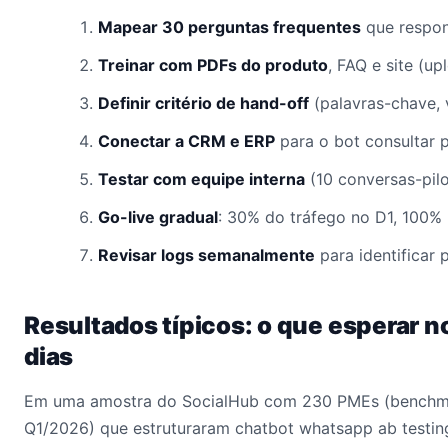
Mapear 30 perguntas frequentes
que respon
Treinar com PDFs do produto
, FAQ e site (u
Definir critério de hand-off
(palavras-chave, v
Conectar a CRM e ERP
para o bot consultar p
Testar com equipe interna
(10 conversas-pil
Go-live gradual
: 30% do tráfego no D1, 100% 
Revisar logs semanalmente
para identificar 
Resultados típicos: o que esperar n
dias
Em uma amostra do SocialHub com 230 PMEs (benchma
Q1/2026) que estruturaram chatbot whatsapp ab testin