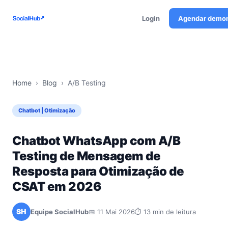
Login
Agendar demo
Home
›
Blog
›
A/B Testing
Chatbot | Otimização
Chatbot WhatsApp com A/B
Testing de Mensagem de
Resposta para Otimização de
CSAT em 2026
SH
Equipe SocialHub
📅 11 Mai 2026
⏱ 13 min de leitura