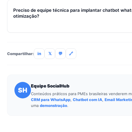
receita aparecem entre 30 e 90 dias, conforme ciclo de venda
Preciso de equipe técnica para implantar chatbot what
otimização?
Não. O SocialHub é setup-and-go: importação CSV, conexã
treinamento de 90min. Empresas sem TI dedicada implantam
incluso.
in
𝕏
💬
🔗
Compartilhar:
Equipe SocialHub
SH
Conteúdos práticos para PMEs brasileiras venderem m
CRM para WhatsApp
,
Chatbot com IA
,
Email Marketi
uma
demonstração
.