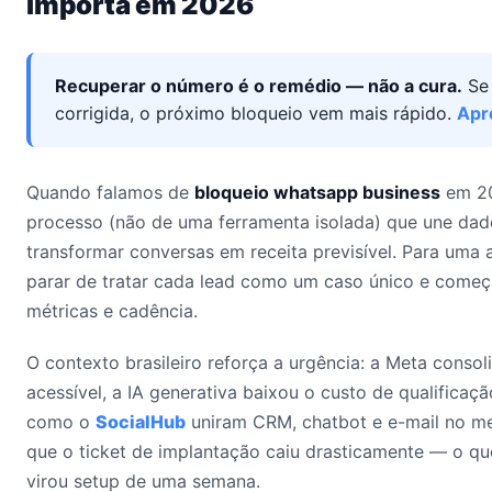
importa em 2026
Recuperar o número é o remédio — não a cura.
Se 
corrigida, o próximo bloqueio vem mais rápido.
Apr
Quando falamos de
bloqueio whatsapp business
em 20
processo (não de uma ferramenta isolada) que une dad
transformar conversas em receita previsível. Para uma a
parar de tratar cada lead como um caso único e começ
métricas e cadência.
O contexto brasileiro reforça a urgência: a Meta conso
acessível, a IA generativa baixou o custo de qualificaçã
como o
SocialHub
uniram CRM, chatbot e e-mail no me
que o ticket de implantação caiu drasticamente — o qu
virou setup de uma semana.