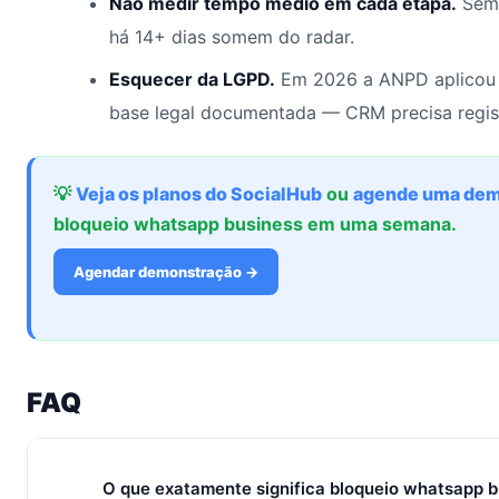
Não medir tempo médio em cada etapa.
Sem 
há 14+ dias somem do radar.
Esquecer da LGPD.
Em 2026 a ANPD aplicou 
base legal documentada — CRM precisa regis
💡
Veja os planos do SocialHub
ou
agende uma dem
bloqueio whatsapp business em uma semana.
Agendar demonstração →
FAQ
O que exatamente significa bloqueio whatsapp 