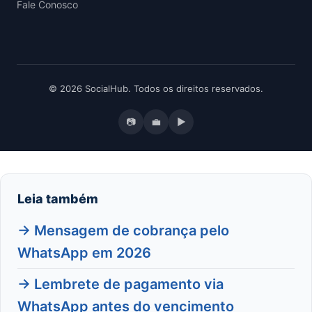
Fale Conosco
© 2026 SocialHub. Todos os direitos reservados.
📷
💼
▶
Leia também
→ Mensagem de cobrança pelo
WhatsApp em 2026
→ Lembrete de pagamento via
WhatsApp antes do vencimento