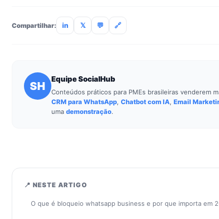
treinamento de 90min. Empresas sem TI dedicada implantam
incluso.
in
𝕏
💬
🔗
Compartilhar:
Equipe SocialHub
SH
Conteúdos práticos para PMEs brasileiras venderem m
CRM para WhatsApp
,
Chatbot com IA
,
Email Marketi
uma
demonstração
.
📍 NESTE ARTIGO
O que é bloqueio whatsapp business e por que importa em 