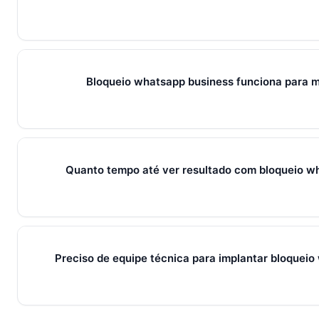
Em 2026, bloqueio whatsapp business representa o conjunto 
métricas que conectam captura de leads, qualificação, fec
fluxo único. Em PMEs brasileiras, gira sempre em torno de 
Bloqueio whatsapp business funciona para 
pilares que se reforçam.
Sim — e quanto antes melhor. Implantar bloqueio whatsapp 
custa muito menos esforço do que com 30. O SocialHub co
dias grátis sem cartão.
Quanto tempo até ver resultado com bloqueio w
Métricas de processo (tempo de resposta, follow-up) mudam 
receita aparecem entre 30 e 90 dias, conforme ciclo de venda
Preciso de equipe técnica para implantar bloquei
Não. O SocialHub é setup-and-go: importação CSV, conexã