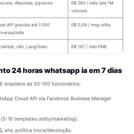
necone, Weaviate, pgvector
R$ 280 / mês (até 1M
vetores)
oud API gratuita até 1.000
R$ 0,08 / msg utility
nversas/mês
cialHub, n8n, LangChain
R$ 197 / mês PME
o 24 horas whatsapp ia em 7 dias
brasileira de 50-150 funcionários:
sApp Cloud API via Facebook Business Manager
5-10 templates utility/marketing).
, site, política troca/devolução.