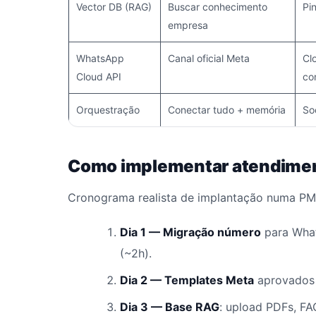
Vector DB (RAG)
Buscar conhecimento
Pi
empresa
WhatsApp
Canal oficial Meta
Cl
Cloud API
co
Orquestração
Conectar tudo + memória
So
Como implementar atendiment
Cronograma realista de implantação numa PME 
Dia 1 — Migração número
para What
(~2h).
Dia 2 — Templates Meta
aprovados (
Dia 3 — Base RAG
: upload PDFs, FAQ