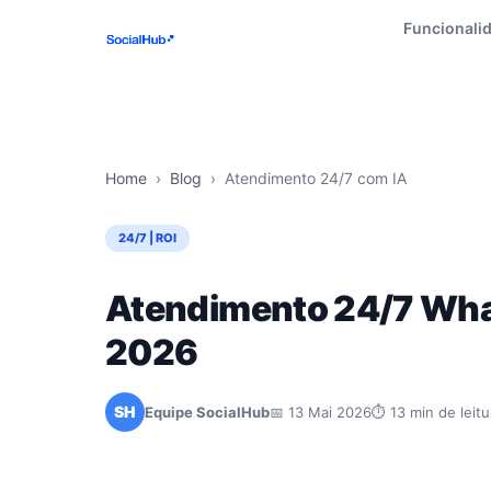
Funcionali
Home
›
Blog
›
Atendimento 24/7 com IA
24/7 | ROI
Atendimento 24/7 What
2026
SH
Equipe SocialHub
📅 13 Mai 2026
⏱ 13 min de leitu