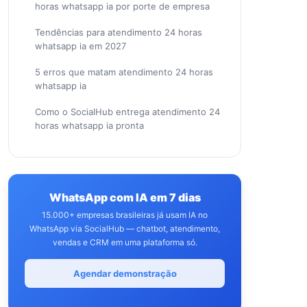
horas whatsapp ia por porte de empresa
Tendências para atendimento 24 horas
whatsapp ia em 2027
5 erros que matam atendimento 24 horas
whatsapp ia
Como o SocialHub entrega atendimento 24
horas whatsapp ia pronta
WhatsApp com IA em 7 dias
15.000+ empresas brasileiras já usam IA no
WhatsApp via SocialHub — chatbot, atendimento,
vendas e CRM em uma plataforma só.
Agendar demonstração