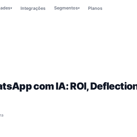
dades
Segmentos
Integrações
Planos
▾
▾
sApp com IA: ROI, Deflectio
ra