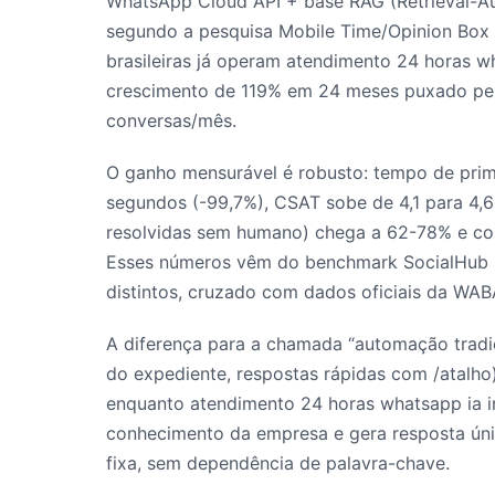
WhatsApp Cloud API + base RAG (Retrieval-A
segundo a pesquisa Mobile Time/Opinion Box
brasileiras já operam atendimento 24 horas
crescimento de 119% em 24 meses puxado pela
conversas/mês.
O ganho mensurável é robusto: tempo de prime
segundos (-99,7%), CSAT sobe de 4,1 para 4,6 
resolvidas sem humano) chega a 62-78% e cos
Esses números vêm do benchmark SocialHub Q
distintos, cruzado com dados oficiais da WABA
A diferença para a chamada “automação trad
do expediente, respostas rápidas com /atalho)
enquanto atendimento 24 horas whatsapp ia in
conhecimento da empresa e gera resposta úni
fixa, sem dependência de palavra-chave.