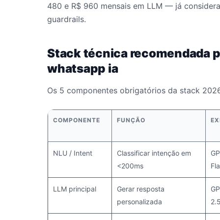
480 e R$ 960 mensais em LLM — já consideran
guardrails.
Stack técnica recomendada p
whatsapp ia
Os 5 componentes obrigatórios da stack 2026
COMPONENTE
FUNÇÃO
EX
NLU / Intent
Classificar intenção em
GP
<200ms
Fl
LLM principal
Gerar resposta
GP
personalizada
2.