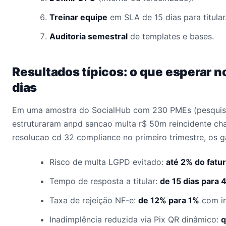
Treinar equipe
em SLA de 15 dias para titular
Auditoria semestral
de templates e bases.
Resultados típicos: o que esperar n
dias
Em uma amostra do SocialHub com 230 PMEs (pesquis
estruturaram anpd sancao multa r$ 50m reincidente ch
resolucao cd 32 compliance no primeiro trimestre, os 
Risco de multa LGPD evitado:
até 2% do fat
Tempo de resposta a titular:
de 15 dias para 
Taxa de rejeição NF-e:
de 12% para 1%
com i
Inadimplência reduzida via Pix QR dinâmico:
q