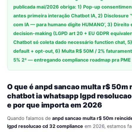
publicada mai/2026 obriga: 1) Pop-up consentimen
antes primeira interação Chatbot IA, 2) Disclosure 
com IA — para humano digite HUMANO’, 3) Direito 
decision-making (LGPD art 20 + EU GDPR equivalent
Chatbot só coleta dado necessário function chat, 
default + opt-out, 6) Multa R$ 50M / 2% faturament
5% 2ª — entregando compliance roadmap pra PME
O que é anpd sancao multa r$ 50m 
chatbot ia whatsapp lgpd resoluca
e por que importa em 2026
Quando falamos de
anpd sancao multa r$ 50m reincid
lgpd resolucao cd 32 compliance
em 2026, estamos fa