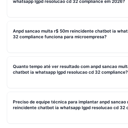
whatsapp lgpd resolucao cd 32 compliance em 2026?
Em 2026, anpd sancao multa r$ 50m reincidente chatbot ia 
32 compliance representa o conjunto de processos, ferrame
Anpd sancao multa r$ 50m reincidente chatbot ia what
captura de leads, qualificação, fechamento e pós-venda em 
32 compliance funciona para microempresa?
brasileiras, gira sempre em torno de WhatsApp + CRM + IA — 
Sim — e quanto antes melhor. Implantar anpd sancao multa r
whatsapp lgpd resolucao cd 32 compliance com 2–3 pessoas
Quanto tempo até ver resultado com anpd sancao mult
do que com 30. O SocialHub começa em R$ 197/mês com 7 di
chatbot ia whatsapp lgpd resolucao cd 32 compliance?
Métricas de processo (tempo de resposta, follow-up) mudam 
receita aparecem entre 30 e 90 dias, conforme ciclo de venda
Preciso de equipe técnica para implantar anpd sancao
reincidente chatbot ia whatsapp lgpd resolucao cd 32
Não. O SocialHub é setup-and-go: importação CSV, conexã