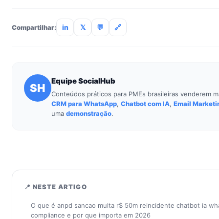
treinamento de 90min. Empresas sem TI dedicada implantam
incluso.
in
𝕏
💬
🔗
Compartilhar:
Equipe SocialHub
SH
Conteúdos práticos para PMEs brasileiras venderem m
CRM para WhatsApp
,
Chatbot com IA
,
Email Marketi
uma
demonstração
.
📍 NESTE ARTIGO
O que é anpd sancao multa r$ 50m reincidente chatbot ia wh
compliance e por que importa em 2026