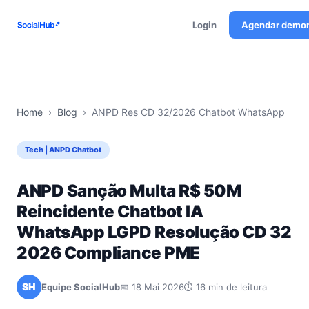
Login
Agendar demo
Home
›
Blog
›
ANPD Res CD 32/2026 Chatbot WhatsApp
Tech | ANPD Chatbot
ANPD Sanção Multa R$ 50M
Reincidente Chatbot IA
WhatsApp LGPD Resolução CD 32
2026 Compliance PME
SH
Equipe SocialHub
📅 18 Mai 2026
⏱ 16 min de leitura