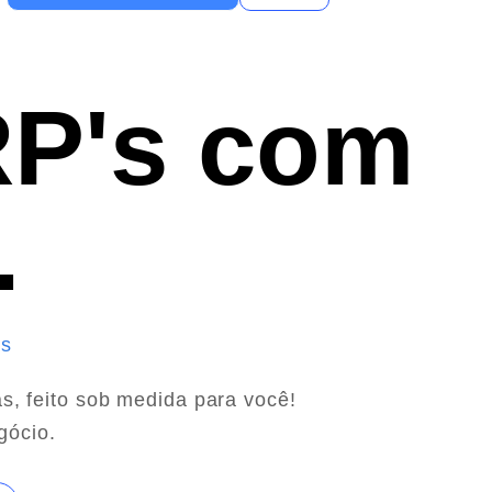
RP's com
.
is
s, feito sob medida para você!
gócio.