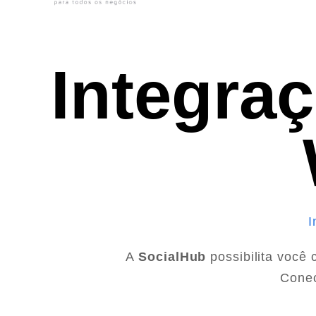
Integra
I
A
SocialHub
possibilita você
Conec