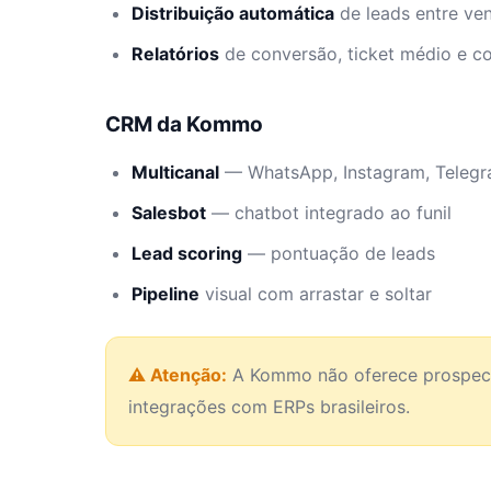
Distribuição automática
de leads entre ve
Relatórios
de conversão, ticket médio e c
CRM da Kommo
Multicanal
— WhatsApp, Instagram, Telegr
Salesbot
— chatbot integrado ao funil
Lead scoring
— pontuação de leads
Pipeline
visual com arrastar e soltar
⚠ Atenção:
A Kommo não oferece prospecç
integrações com ERPs brasileiros.