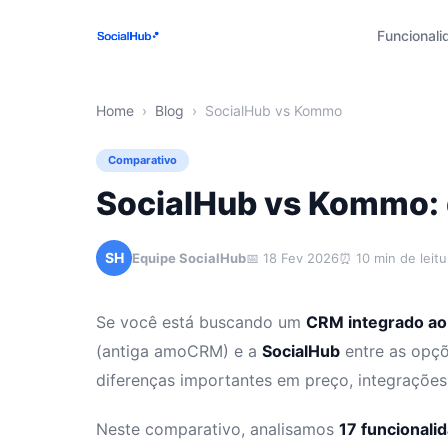
Funcional
Home
›
Blog
›
SocialHub vs Kommo
Comparativo
SocialHub vs Kommo:
SH
Equipe SocialHub
📅 18 Fev 2026
⏰ 10 min de leitu
Se você está buscando um
CRM integrado a
(antiga amoCRM) e a
SocialHub
entre as opç
diferenças importantes em preço, integrações
Neste comparativo, analisamos
17 funcionali