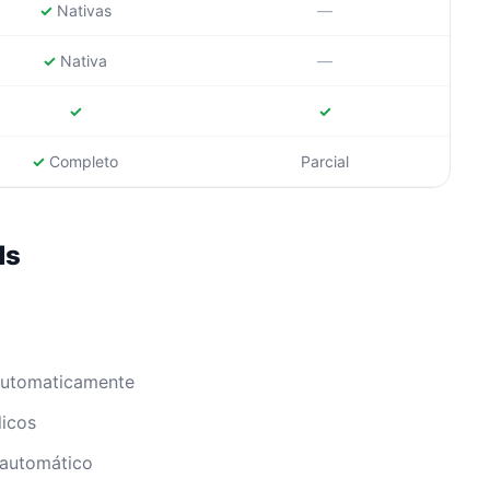
✓
Nativas
—
✓
Nativa
—
✓
✓
✓
Completo
Parcial
ds
automaticamente
icos
automático