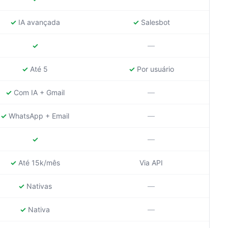
✓
IA avançada
✓
Salesbot
✓
—
✓
Até 5
✓
Por usuário
✓
Com IA + Gmail
—
✓
WhatsApp + Email
—
✓
—
✓
Até 15k/mês
Via API
✓
Nativas
—
✓
Nativa
—