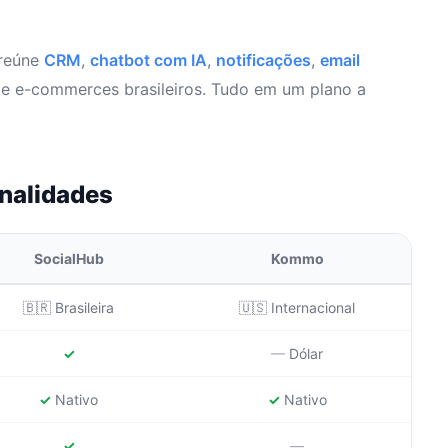
reúne
CRM
,
chatbot com IA
,
notificações
,
email
 e-commerces brasileiros. Tudo em um plano a
onalidades
SocialHub
Kommo
🇧🇷 Brasileira
🇺🇸 Internacional
✓
—
Dólar
✓
Nativo
✓
Nativo
✓
—