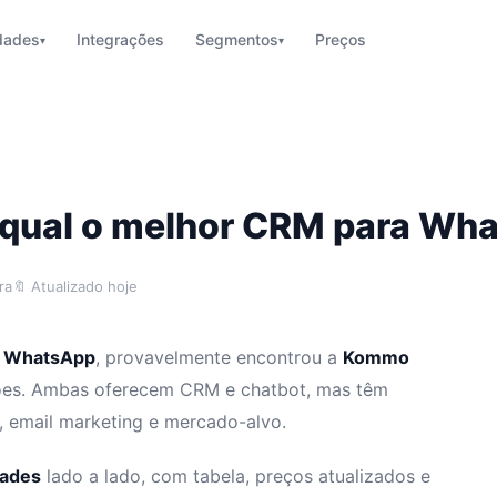
idades
Integrações
Segmentos
Preços
▾
▾
 qual o melhor CRM para Wh
ra
🔖 Atualizado hoje
o WhatsApp
, provavelmente encontrou a
Kommo
ões. Ambas oferecem CRM e chatbot, mas têm
, email marketing e mercado-alvo.
dades
lado a lado, com tabela, preços atualizados e