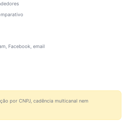
ndedores
omparativo
am, Facebook, email
ão por CNPJ, cadência multicanal nem