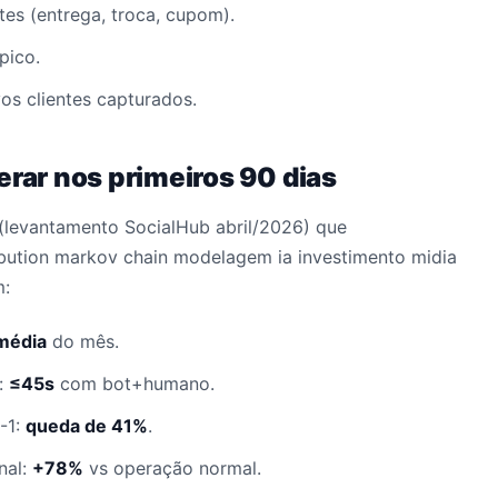
es (entrega, troca, cupom).
pico.
s clientes capturados.
erar nos primeiros 90 dias
levantamento SocialHub abril/2026) que
ibution markov chain modelagem ia investimento midia
m:
média
do mês.
:
≤45s
com bot+humano.
-1:
queda de 41%
.
nal:
+78%
vs operação normal.