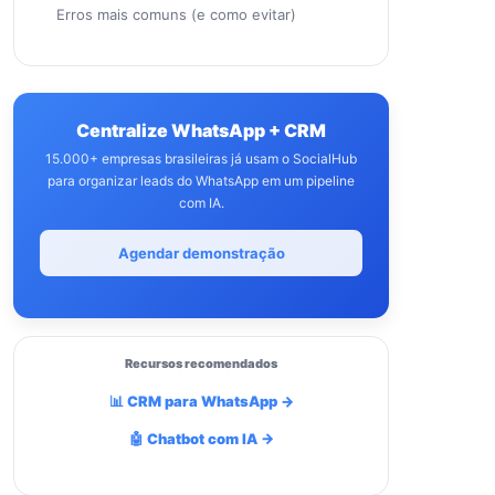
Erros mais comuns (e como evitar)
Centralize WhatsApp + CRM
15.000+ empresas brasileiras já usam o SocialHub
para organizar leads do WhatsApp em um pipeline
com IA.
Agendar demonstração
Recursos recomendados
📊 CRM para WhatsApp →
🤖 Chatbot com IA →