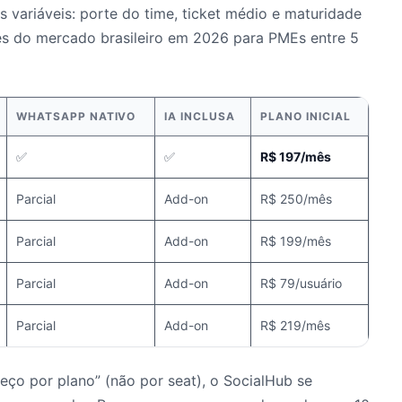
 variáveis: porte do time, ticket médio e maturidade
es do mercado brasileiro em 2026 para PMEs entre 5
WHATSAPP NATIVO
IA INCLUSA
PLANO INICIAL
✅
✅
R$ 197/mês
Parcial
Add-on
R$ 250/mês
Parcial
Add-on
R$ 199/mês
Parcial
Add-on
R$ 79/usuário
Parcial
Add-on
R$ 219/mês
reço por plano” (não por seat), o SocialHub se