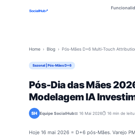
Funcionali
Home
›
Blog
›
Pós-Mães D+6 Multi-Touch Attributi
Sazonal | Pós-Mães D+6
Pós-Dia das Mães 2026
Modelagem IA Investi
SH
Equipe SocialHub
📅 16 Mai 2026
⏱ 16 min de leitu
Hoje 16 mai 2026 = D+6 pós-Mães. Varejo PM