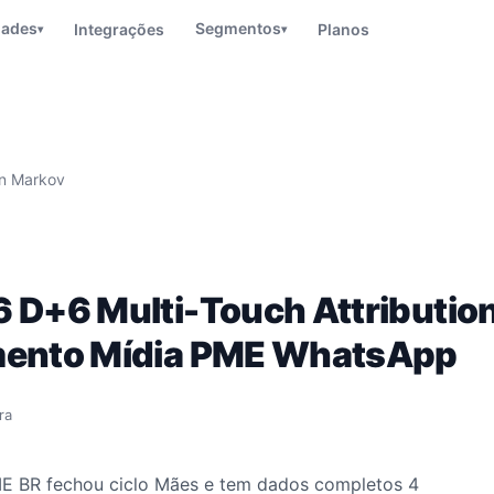
dades
Segmentos
Integrações
Planos
▾
▾
on Markov
 D+6 Multi-Touch Attributio
mento Mídia PME WhatsApp
ra
E BR fechou ciclo Mães e tem dados completos 4