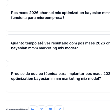
Em 2026, pos maes 2026 channel mix optimization bayesia
representa o conjunto de processos, ferramentas e métricas
Pos maes 2026 channel mix optimization bayesian mm
leads, qualificação, fechamento e pós-venda em um fluxo únic
funciona para microempresa?
sempre em torno de WhatsApp + CRM + IA — três pilares que
Sim — e quanto antes melhor. Implantar pos maes 2026 chann
mmm marketing mix model com 2–3 pessoas custa muito men
Quanto tempo até ver resultado com pos maes 2026 ch
SocialHub começa em R$ 197/mês com 7 dias grátis sem car
bayesian mmm marketing mix model?
Métricas de processo (tempo de resposta, follow-up) mudam 
receita aparecem entre 30 e 90 dias, conforme ciclo de venda
Preciso de equipe técnica para implantar pos maes 20
optimization bayesian mmm marketing mix model?
Não. O SocialHub é setup-and-go: importação CSV, conexã
treinamento de 90min. Empresas sem TI dedicada implantam
incluso.
in
𝕏
💬
🔗
Compartilhar: