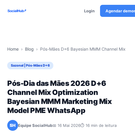
Login
Agendar demo
Home
›
Blog
›
Pós-Mães D+6 Bayesian MMM Channel Mix
Sazonal | Pós-Mães D+6
Pós-Dia das Mães 2026 D+6
Channel Mix Optimization
Bayesian MMM Marketing Mix
Model PME WhatsApp
SH
Equipe SocialHub
📅 16 Mai 2026
⏱ 16 min de leitura