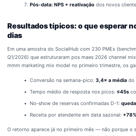
Pós-data: NPS + reativação
dos novos client
Resultados típicos: o que esperar n
dias
Em uma amostra do SocialHub com 230 PMEs (benchma
Q1/2026) que estruturaram pos maes 2026 channel mix
mmm marketing mix model no primeiro trimestre, os g
Conversão na semana-pico:
3,4× a média
do 
Tempo médio de resposta nos picos:
≤45s
co
No-show de reservas confirmadas D-1:
queda
Receita por atendente em data sazonal:
+78
O retorno aparece já no primeiro mês — não porque o 