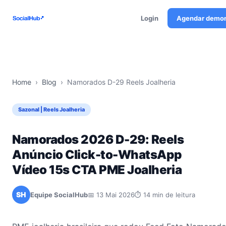
Login
Agendar demo
Home
›
Blog
›
Namorados D-29 Reels Joalheria
Sazonal | Reels Joalheria
Namorados 2026 D-29: Reels
Anúncio Click-to-WhatsApp
Vídeo 15s CTA PME Joalheria
SH
Equipe SocialHub
📅 13 Mai 2026
⏱ 14 min de leitura