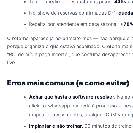
Tempo médio de resposta nos picos:
≤45s
co
No-show de reservas confirmadas D-1:
queda
Receita por atendente em data sazonal:
+78
O retorno aparece já no primeiro mês — não porque o 
porque organiza o que estava espalhado. O efeito mais
“ROI de mídia paga incerto”, que costuma desaparecer 
live.
Erros mais comuns (e como evitar)
Achar que basta o software resolver.
Namora
click-to-whatsapp joalheria é processo + pe
mapear processo antes, qualquer CRM vira rep
Implantar e não treinar.
90 minutos de treino