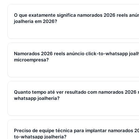
O que exatamente significa namorados 2026 reels anú
joalheria em 2026?
Em 2026, namorados 2026 reels anúncio click-to-whatsapp jo
de processos, ferramentas e métricas que conectam captura d
Namorados 2026 reels anúncio click-to-whatsapp joalh
fechamento e pós-venda em um fluxo único. Em PMEs brasilei
microempresa?
WhatsApp + CRM + IA — três pilares que se reforçam.
Sim — e quanto antes melhor. Implantar namorados 2026 reel
joalheria com 2–3 pessoas custa muito menos esforço do qu
Quanto tempo até ver resultado com namorados 2026 re
começa em R$ 197/mês com 7 dias grátis sem cartão.
whatsapp joalheria?
Métricas de processo (tempo de resposta, follow-up) mudam 
receita aparecem entre 30 e 90 dias, conforme ciclo de venda
Preciso de equipe técnica para implantar namorados 20
to-whatsapp joalheria?