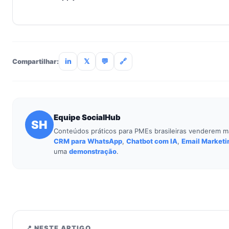
Não. O SocialHub é setup-and-go: importação CSV, conexã
treinamento de 90min. Empresas sem TI dedicada implantam
incluso.
in
𝕏
💬
🔗
Compartilhar:
Equipe SocialHub
SH
Conteúdos práticos para PMEs brasileiras venderem m
CRM para WhatsApp
,
Chatbot com IA
,
Email Marketi
uma
demonstração
.
📍 NESTE ARTIGO