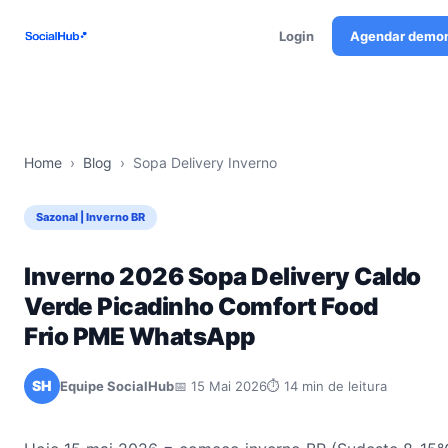
Login
Agendar demo
Home
›
Blog
›
Sopa Delivery Inverno
Sazonal | Inverno BR
Inverno 2026 Sopa Delivery Caldo
Verde Picadinho Comfort Food
Frio PME WhatsApp
SH
Equipe SocialHub
📅 15 Mai 2026
⏱ 14 min de leitura