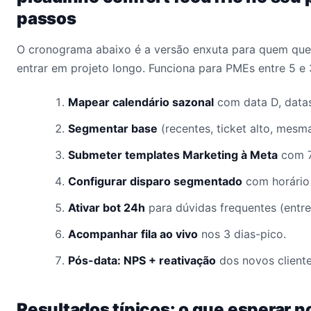
passos
O cronograma abaixo é a versão enxuta para quem quer
entrar em projeto longo. Funciona para PMEs entre 5 e
Mapear calendário sazonal
com data D, datas
Segmentar base
(recentes, ticket alto, mesm
Submeter templates Marketing à Meta
com 7
Configurar disparo segmentado
com horário 
Ativar bot 24h
para dúvidas frequentes (entre
Acompanhar fila ao vivo
nos 3 dias-pico.
Pós-data: NPS + reativação
dos novos client
Resultados típicos: o que esperar n