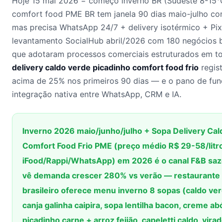
Hoje 15 mai 2026 = começo inverno BR (Sudeste 8-15°C
comfort food PME BR tem janela 90 dias maio-julho 
mas precisa WhatsApp 24/7 + delivery isotérmico + Pi
levantamento SocialHub abril/2026 com 180 negócios b
que adotaram processos comerciais estruturados em t
delivery caldo verde picadinho comfort food frio
regis
acima de 25% nos primeiros 90 dias — e o pano de fun
integração nativa entre WhatsApp, CRM e IA.
Inverno 2026 maio/junho/julho + Sopa Delivery Cal
Comfort Food Frio PME (preço médio R$ 29-58/litro
iFood/Rappi/WhatsApp) em 2026 é o canal F&B sazo
vê demanda crescer 280% vs verão — restaurante
brasileiro oferece menu inverno 8 sopas (caldo ver
canja galinha caipira, sopa lentilha bacon, creme a
picadinho carne + arroz feijão, capeletti caldo, vira