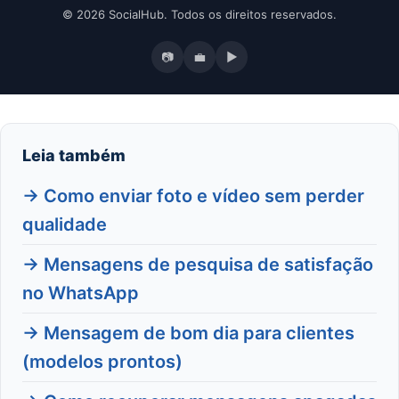
© 2026 SocialHub. Todos os direitos reservados.
📷
💼
▶
Leia também
→ Como enviar foto e vídeo sem perder
qualidade
→ Mensagens de pesquisa de satisfação
no WhatsApp
→ Mensagem de bom dia para clientes
(modelos prontos)