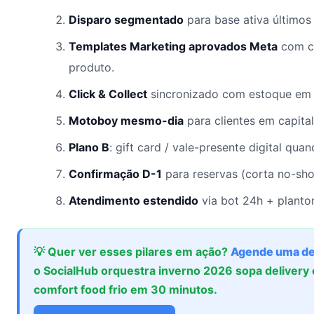
Disparo segmentado
para base ativa últimos 
Templates Marketing aprovados Meta
com c
produto.
Click & Collect
sincronizado com estoque em 
Motoboy mesmo-dia
para clientes em capital
Plano B
: gift card / vale-presente digital qua
Confirmação D-1
para reservas (corta no-sh
Atendimento estendido
via bot 24h + planton
💡 Quer ver esses pilares em ação?
Agende uma d
o SocialHub orquestra inverno 2026 sopa delivery 
comfort food frio em 30 minutos.