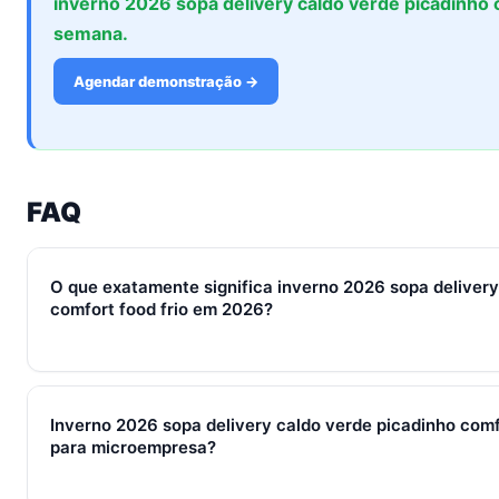
inverno 2026 sopa delivery caldo verde picadinho
semana.
Agendar demonstração →
FAQ
O que exatamente significa inverno 2026 sopa delivery
comfort food frio em 2026?
Em 2026, inverno 2026 sopa delivery caldo verde picadinho c
conjunto de processos, ferramentas e métricas que conectam
Inverno 2026 sopa delivery caldo verde picadinho comf
qualificação, fechamento e pós-venda em um fluxo único. Em 
para microempresa?
em torno de WhatsApp + CRM + IA — três pilares que se ref