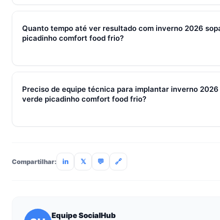
Sim — e quanto antes melhor. Implantar inverno 2026 sopa de
comfort food frio com 2–3 pessoas custa muito menos esfor
Quanto tempo até ver resultado com inverno 2026 sopa
SocialHub começa em R$ 197/mês com 7 dias grátis sem car
picadinho comfort food frio?
Métricas de processo (tempo de resposta, follow-up) mudam 
receita aparecem entre 30 e 90 dias, conforme ciclo de venda
Preciso de equipe técnica para implantar inverno 2026
verde picadinho comfort food frio?
Não. O SocialHub é setup-and-go: importação CSV, conexã
treinamento de 90min. Empresas sem TI dedicada implantam
incluso.
in
𝕏
💬
🔗
Compartilhar:
Equipe SocialHub