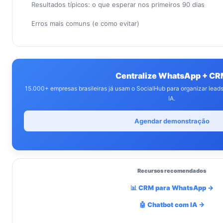
Resultados típicos: o que esperar nos primeiros 90 dias
Erros mais comuns (e como evitar)
Centralize WhatsApp + C
15.000+ empresas brasileiras já usam o SocialHub para organizar lea
IA.
Agendar demonstração
Recursos recomendados
📊 CRM para WhatsApp →
🤖 Chatbot com IA →