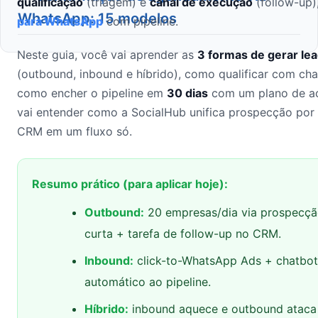
qualificação
(triagem) e
canal de execução
(follow-up)
WhatsApp: 15 modelos
para WhatsApp
com pipeline.
Neste guia, você vai aprender as
3 formas de gerar l
(outbound, inbound e híbrido), como qualificar com ch
como encher o pipeline em
30 dias
com um plano de açã
vai entender como a SocialHub unifica prospecção por
CRM em um fluxo só.
Resumo prático (para aplicar hoje):
Outbound:
20 empresas/dia via prospecç
curta + tarefa de follow-up no CRM.
Inbound:
click-to-WhatsApp Ads + chatbot
automático ao pipeline.
Híbrido:
inbound aquece e outbound ataca 