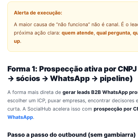
Alerta de execução:
A maior causa de “não funciona” não é canal. É o lea
próxima ação clara:
quem atende
,
qual pergunta
,
qu
up
.
Forma 1: Prospecção ativa por CNP
→ sócios → WhatsApp → pipeline)
A forma mais direta de
gerar leads B2B WhatsApp pr
escolher um ICP, puxar empresas, encontrar decisore
curta. A SocialHub acelera isso com
prospecção por C
WhatsApp
.
Passo a passo do outbound (sem gambiarra)