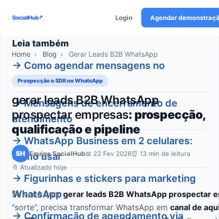
Login
Agendar demonstraç
Leia também
Home
›
Blog
›
Gerar Leads B2B WhatsApp
→ Como agendar mensagens no
WhatsApp Business
Prospecção e SDR no WhatsApp
gerar leads B2B WhatsApp
→ Mensagens de encerramento de
prospectar empresas
: prospecção,
atendimento
qualificação e pipeline
→ WhatsApp Business em 2 celulares:
SH
Equipe SocialHub
📅 22 Fev 2026
⏰ 13 min de leitura
como usar
🔖 Atualizado hoje
→ Figurinhas e stickers para marketing
WhatsApp
Se você quer
gerar leads B2B WhatsApp prospectar 
“sorte”, precisa transformar WhatsApp em
canal de aqu
→ Confirmação de agendamento via