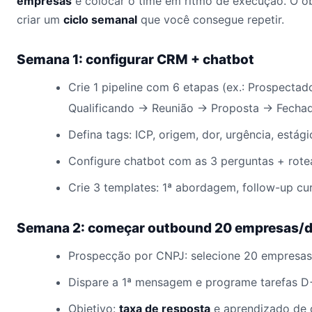
empresas
e colocar o time em ritmo de execução. O ob
criar um
ciclo semanal
que você consegue repetir.
Semana 1: configurar CRM + chatbot
Crie 1 pipeline com 6 etapas (ex.: Prospecta
Qualificando → Reunião → Proposta → Fechad
Defina tags: ICP, origem, dor, urgência, estági
Configure chatbot com as 3 perguntas + rot
Crie 3 templates: 1ª abordagem, follow-up cur
Semana 2: começar outbound 20 empresas/d
Prospecção por CNPJ: selecione 20 empresas/
Dispare a 1ª mensagem e programe tarefas D
Objetivo:
taxa de resposta
e aprendizado de 