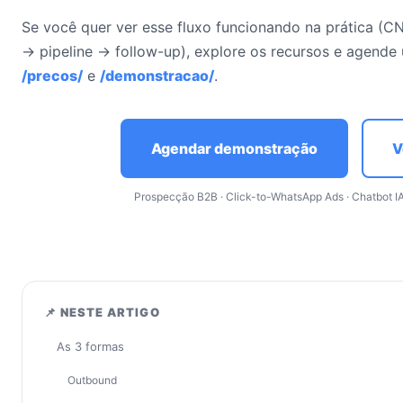
Se você quer ver esse fluxo funcionando na prática 
→ pipeline → follow-up), explore os recursos e agend
/precos/
e
/demonstracao/
.
Agendar demonstração
V
Prospecção B2B · Click-to-WhatsApp Ads · Chatbot IA
📌 NESTE ARTIGO
As 3 formas
Outbound