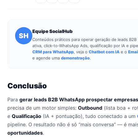
Equipe SocialHub
SH
Conteúdos práticos para operar geração de leads B2
ativa, click-to-WhatsApp Ads, qualificação por IA e p
CRM para WhatsApp
, veja o
Chatbot com IA
e o
Emai
e agende uma
demonstração
.
Conclusão
Para
gerar leads B2B WhatsApp prospectar empresa
precisa de um motor simples:
Outbound
(lista boa + ro
e
Qualificação
(IA + pontuação), tudo conectado a um
pipeline. O resultado não é só “mais conversa” — é ma
oportunidades
.