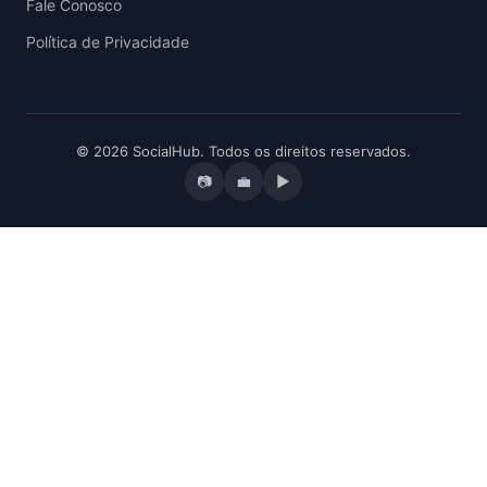
Fale Conosco
Política de Privacidade
© 2026 SocialHub. Todos os direitos reservados.
📷
💼
▶