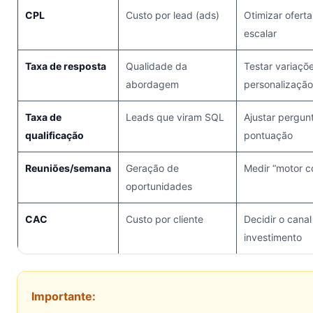
CPL
Custo por lead (ads)
Otimizar ofert
escalar
Taxa de resposta
Qualidade da
Testar variaç
abordagem
personalização
Taxa de
Leads que viram SQL
Ajustar pergunt
qualificação
pontuação
Reuniões/semana
Geração de
Medir “motor c
oportunidades
CAC
Custo por cliente
Decidir o cana
investimento
Importante: