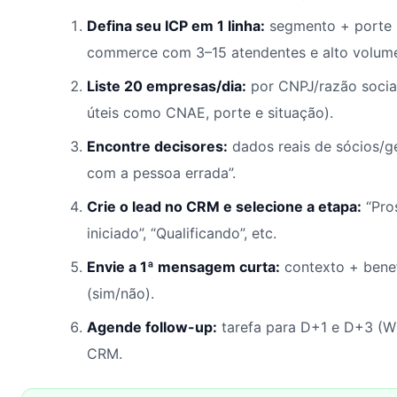
Defina seu ICP em 1 linha:
segmento + porte + 
commerce com 3–15 atendentes e alto volum
Liste 20 empresas/dia:
por CNPJ/razão socia
úteis como CNAE, porte e situação).
Encontre decisores:
dados reais de sócios/ge
com a pessoa errada”.
Crie o lead no CRM e selecione a etapa:
“Pro
iniciado”, “Qualificando”, etc.
Envie a 1ª mensagem curta:
contexto + benef
(sim/não).
Agende follow-up:
tarefa para D+1 e D+3 (W
CRM.