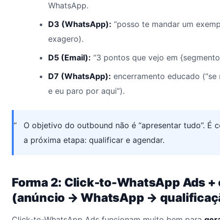
WhatsApp.
D3 (WhatsApp):
“posso te mandar um exemplo
exagero).
D5 (Email):
“3 pontos que vejo em {segmento}
D7 (WhatsApp):
encerramento educado (“se n
e eu paro por aqui”).
O objetivo do outbound não é “apresentar tudo”. É 
a próxima etapa: qualificar e agendar.
Forma 2: Click-to-WhatsApp Ads + 
(anúncio → WhatsApp → qualifica
Click-to-WhatsApp Ads funcionam muito bem para
ger