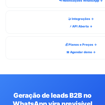
📢 Notificações WhatsApp →
🤝 Integrações →
⚡ API Aberta →
💰 Planos e Preços →
📅 Agendar demo →
Geração de leads B2B no
WhatsApp vira previsível