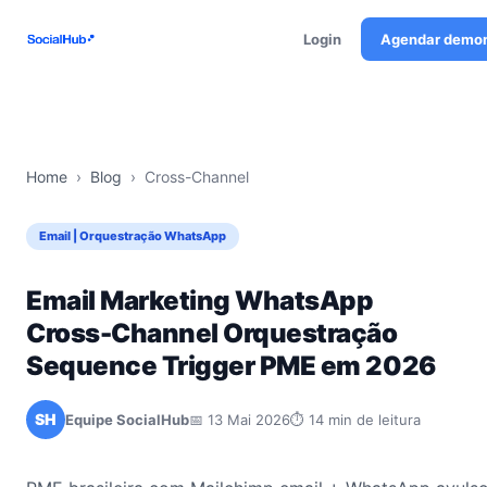
Login
Agendar demo
Home
›
Blog
›
Cross-Channel
Email | Orquestração WhatsApp
Email Marketing WhatsApp
Cross-Channel Orquestração
Sequence Trigger PME em 2026
SH
Equipe SocialHub
📅 13 Mai 2026
⏱ 14 min de leitura