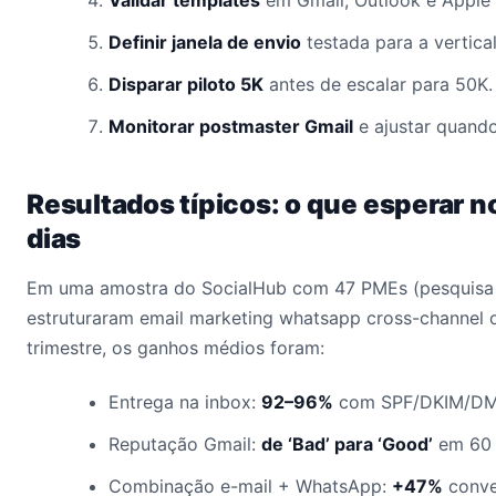
Validar templates
em Gmail, Outlook e Apple 
Definir janela de envio
testada para a vertica
Disparar piloto 5K
antes de escalar para 50K.
Monitorar postmaster Gmail
e ajustar quando
Resultados típicos: o que esperar n
dias
Em uma amostra do SocialHub com 47 PMEs (pesquisa 
estruturaram email marketing whatsapp cross-channel 
trimestre, os ganhos médios foram:
Entrega na inbox:
92–96%
com SPF/DKIM/DM
Reputação Gmail:
de ‘Bad’ para ‘Good’
em 60 
Combinação e-mail + WhatsApp:
+47%
conve