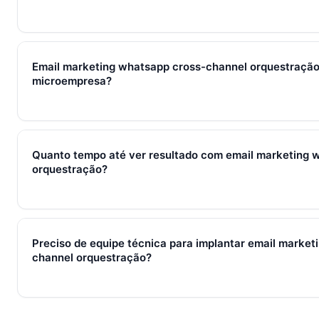
Em 2026, email marketing whatsapp cross-channel orquestra
processos, ferramentas e métricas que conectam captura de l
Email marketing whatsapp cross-channel orquestração
fechamento e pós-venda em um fluxo único. Em PMEs brasilei
microempresa?
WhatsApp + CRM + IA — três pilares que se reforçam.
Sim — e quanto antes melhor. Implantar email marketing wha
orquestração com 2–3 pessoas custa muito menos esforço d
Quanto tempo até ver resultado com email marketing 
começa em R$ 197/mês com 7 dias grátis sem cartão.
orquestração?
Métricas de processo (tempo de resposta, follow-up) mudam 
receita aparecem entre 30 e 90 dias, conforme ciclo de venda
Preciso de equipe técnica para implantar email market
channel orquestração?
Não. O SocialHub é setup-and-go: importação CSV, conexã