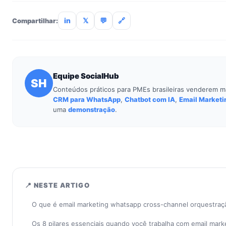
treinamento de 90min. Empresas sem TI dedicada implantam
incluso.
in
𝕏
💬
🔗
Compartilhar:
Equipe SocialHub
SH
Conteúdos práticos para PMEs brasileiras venderem m
CRM para WhatsApp
,
Chatbot com IA
,
Email Marketi
uma
demonstração
.
📍 NESTE ARTIGO
O que é email marketing whatsapp cross-channel orquestraç
Os 8 pilares essenciais quando você trabalha com email mar