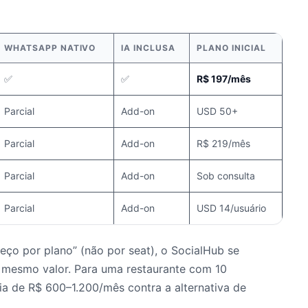
WHATSAPP NATIVO
IA INCLUSA
PLANO INICIAL
✅
✅
R$ 197/mês
Parcial
Add-on
USD 50+
Parcial
Add-on
R$ 219/mês
Parcial
Add-on
Sob consulta
Parcial
Add-on
USD 14/usuário
reço por plano” (não por seat), o SocialHub se
o mesmo valor. Para uma restaurante com 10
a de R$ 600–1.200/mês contra a alternativa de