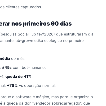
s clientes capturados.
erar nos primeiros 90 dias
esquisa SocialHub fev/2026) que estruturaram dia
iamante lab-grown etika ecologico no primeiro
média
do mês.
:
≤45s
com bot+humano.
-1:
queda de 41%
.
nal:
+78%
vs operação normal.
porque o software é mágico, mas porque organiza o
 é a queda da dor “vendedor sobrecarregado”, que