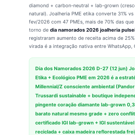
diamond + carbon-neutral + lab-grown (cres
natural). Joalheria PME etika converte 31% v
fev/2026 com 47 PMEs, mais de 70% das que 
torno de
dia namorados 2026 joalheria pulse
registraram aumento de receita acima de 25%
virada é a integração nativa entre WhatsApp, 
Dia dos Namorados 2026 D-27 (12 jun) Jo
Etika + Ecológico PME em 2026 é a estrat
Millennial/Z consciente ambiental (Pando
Trussardi sustainable + boutique indepen
pingente coração diamante lab-grown 0,30
barato natural mesmo grade + zero confli
certificado IGI lab-grown + IGI sustentáv
reciclada + caixa madeira reflorestada fr