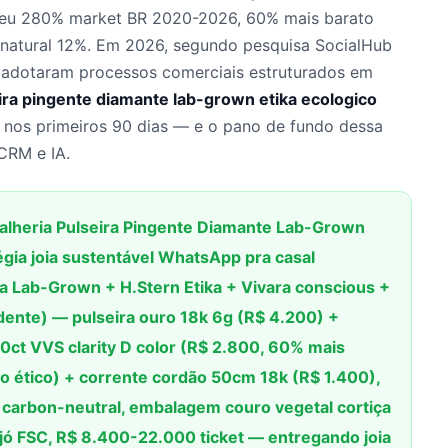
ceu 280% market BR 2020-2026, 60% mais barato
s natural 12%. Em 2026, segundo pesquisa SocialHub
adotaram processos comerciais estruturados em
ira pingente diamante lab-grown etika ecologico
 nos primeiros 90 dias — e o pano de fundo dessa
CRM e IA.
alheria Pulseira Pingente Diamante Lab-Grown
égia joia sustentável WhatsApp pra casal
ra Lab-Grown + H.Stern Etika + Vivara conscious +
dente) — pulseira ouro 18k 6g (R$ 4.200) +
ct VVS clarity D color (R$ 2.800, 60% mais
to ético) + corrente cordão 50cm 18k (R$ 1.400),
el carbon-neutral, embalagem couro vegetal cortiça
eijó FSC, R$ 8.400-22.000 ticket — entregando joia