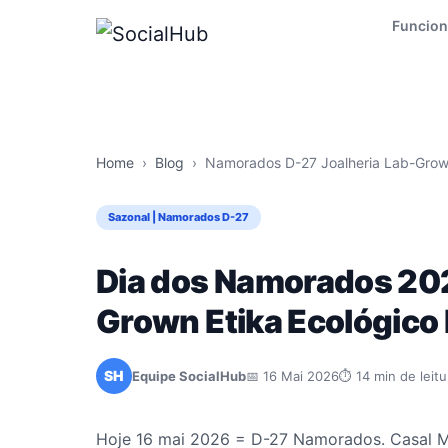
Funcion
Home
›
Blog
›
Namorados D-27 Joalheria Lab-Grow
Sazonal | Namorados D-27
Dia dos Namorados 202
Grown Etika Ecológic
SH
Equipe SocialHub
📅 16 Mai 2026
⏱ 14 min de leitu
Hoje 16 mai 2026 = D-27 Namorados. Casal Mil