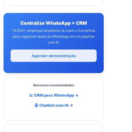
Centralize WhatsApp + CRM
15.000+ empresas brasileiras já usam o SocialHub
para organizar leads do WhatsApp em um pipeline
com IA.
Agendar demonstração
Recursos recomendados
📊 CRM para WhatsApp →
🤖 Chatbot com IA →