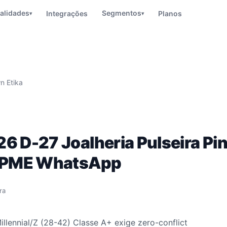
alidades
Segmentos
Integrações
Planos
▾
▾
n Etika
6 D-27 Joalheria Pulseira Pi
o PME WhatsApp
ra
lennial/Z (28-42) Classe A+ exige zero-conflict