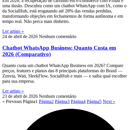
Em 2026, a recuperação de carrinho em e-commerce com e-mail é
uma ilusão. Descubra como um chatbot WhatsApp com IA, como o
da SocialHub, está resgatando até 28% das vendas perdidas,
transformando objeções em fechamentos de forma autônoma e em
tempo real. Não perca mais dinheiro.
Ler artigo »
24 de abril de 2026
Nenhum comentário
Chatbot WhatsApp Business: Quanto Custa em
2026 (Comparativo)
Quanto custa um chatbot WhatsApp Business em 2026? Compare
preços, features e planos das 8 principais plataformas do Brasil —
Zenvia, Wati, SleekFlow, SocialHub e mais — e saiba qual escolher
para sua empresa.
Ler artigo »
23 de abril de 2026
Nenhum comentário
« Previous
Página
1
Página
2
Página
3
Página
4
Página
5
Next »