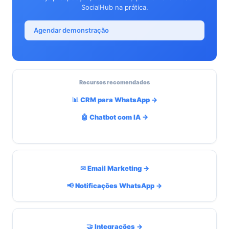
SocialHub na prática.
Agendar demonstração
Recursos recomendados
📊 CRM para WhatsApp →
🤖 Chatbot com IA →
✉ Email Marketing →
📢 Notificações WhatsApp →
🤝 Integrações →