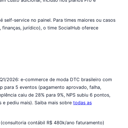
custo adicional, incluso nos planos Pro e
é self-service no painel. Para times maiores ou casos
finanças, jurídico), o time SocialHub oferece
b Q1/2026: e-commerce de moda DTC brasileiro com
p para 5 eventos (pagamento aprovado, falha,
implência caiu de 28% para 9%, NPS subiu 6 pontos,
s e pediu mais). Saiba mais sobre
todas as
 (consultoria contábil R$ 480k/ano faturamento)