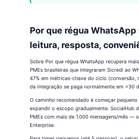
Por que régua WhatsApp 
leitura, resposta, conveni
Sobre Por que régua WhatsApp recupera mais (t
PMEs brasileiras que integraram Sicredi ao 
47% em métricas-chave do ciclo (conversão, 
da integração se paga normalmente em <30 d
O caminho recomendado é começar pequeno (1-2
expandir o escopo gradualmente. SocialHub d
PMEs com mais de 1.000 mensagens/mês — sem 
Enterprise.
Para times pequenos (até 5 pessoas), o setup 