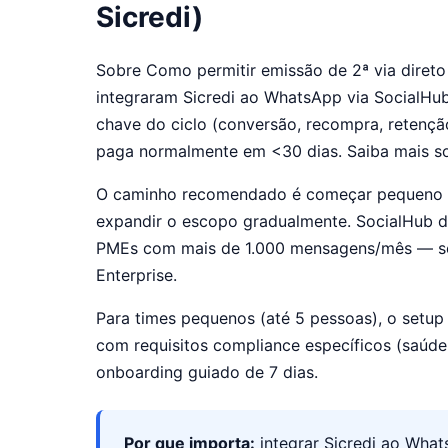
Sicredi)
Sobre Como permitir emissão de 2ª via direto n
integraram Sicredi ao WhatsApp via SocialH
chave do ciclo (conversão, recompra, retençã
paga normalmente em <30 dias. Saiba mais 
O caminho recomendado é começar pequeno (1-2
expandir o escopo gradualmente. SocialHub d
PMEs com mais de 1.000 mensagens/mês — sem 
Enterprise.
Para times pequenos (até 5 pessoas), o setup 
com requisitos compliance específicos (saúde, 
onboarding guiado de 7 dias.
Por que importa:
integrar Sicredi ao Wha