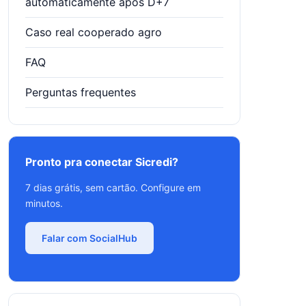
automaticamente após D+7
Caso real cooperado agro
FAQ
Perguntas frequentes
Pronto pra conectar Sicredi?
7 dias grátis, sem cartão. Configure em
minutos.
Falar com SocialHub