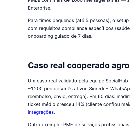
PMEs com mais de 1.000 mensagens/mês — sem 
Enterprise.
Para times pequenos (até 5 pessoas), o setup 
com requisitos compliance específicos (saúde, 
onboarding guiado de 7 dias.
Caso real cooperado agro
Um caso real validado pela equipe SocialHu
~1.200 pedidos/mês ativou Sicredi + WhatsAp
reembolso, envio, entrega). Em 60 dias: inad
ticket médio cresceu 14% (cliente confiou mai
integrações
.
Outro exemplo: PME de serviços profissionais