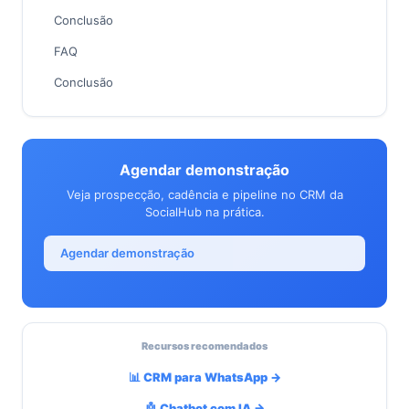
Conclusão
FAQ
Conclusão
Agendar demonstração
Veja prospecção, cadência e pipeline no CRM da
SocialHub na prática.
Agendar demonstração
Recursos recomendados
📊 CRM para WhatsApp →
🤖 Chatbot com IA →