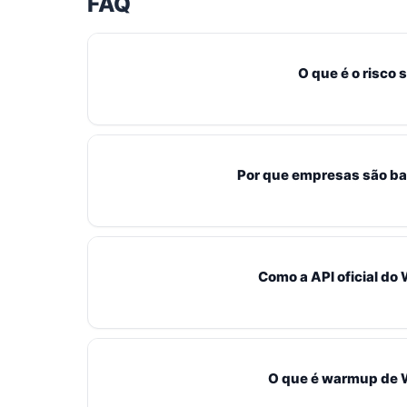
FAQ
O que é o risco
O risco sazonal de ban no WhatsApp é o aumento 
pico como Black Friday e Natal. Isso ocorre devi
Por que empresas são ba
despreparadas, o que aciona os algoritmos de d
Empresas são banidas na Black Friday principal
prévio, utilizarem ferramentas não oficiais ou t
Como a API oficial d
interpretada como spam pelos sistemas da Meta, 
A API oficial do WhatsApp, como a oferecida pela
segurança e escala. Ela garante que sua comunic
O que é warmup de 
o risco de bloqueios e permitindo volumes altos 