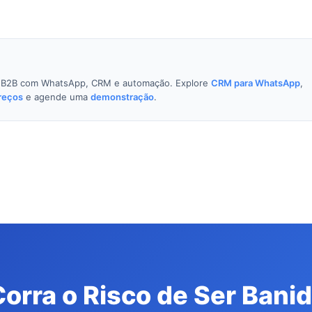
o B2B com WhatsApp, CRM e automação. Explore
CRM para WhatsApp
,
reços
e agende uma
demonstração
.
orra o Risco de Ser Bani