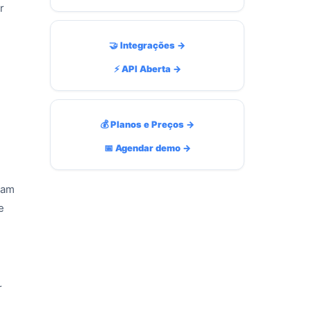
r
🤝 Integrações →
⚡ API Aberta →
💰 Planos e Preços →
📅 Agendar demo →
pam
e
r