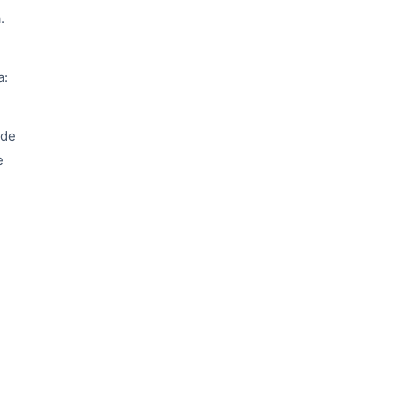
.
a:
 de
e