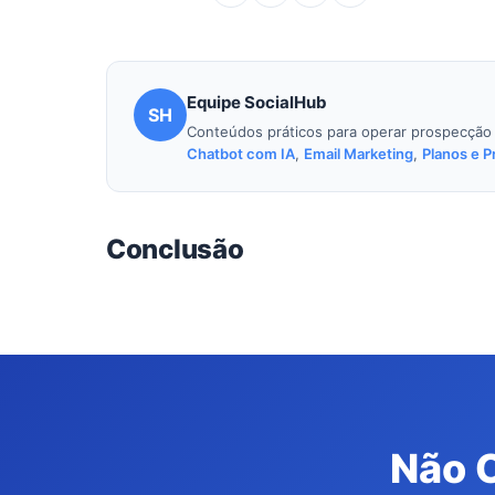
Equipe SocialHub
SH
Conteúdos práticos para operar prospecçã
Chatbot com IA
,
Email Marketing
,
Planos e P
Conclusão
Não C