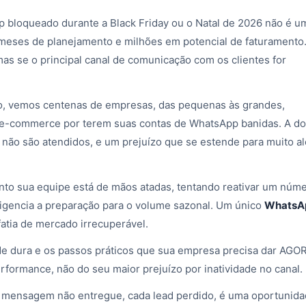
pp bloqueado durante a Black Friday ou o Natal de 2026 não é u
meses de planejamento e milhões em potencial de faturamento
as se o principal canal de comunicação com os clientes for
no, vemos centenas de empresas, das pequenas às grandes,
o e-commerce por terem suas contas de WhatsApp banidas. A do
e não são atendidos, e um prejuízo que se estende para muito a
to sua equipe está de mãos atadas, tentando reativar um núm
ligencia a preparação para o volume sazonal. Um único
WhatsA
fatia de mercado irrecuperável.
dade dura e os passos práticos que sua empresa precisa dar AGO
rformance, não do seu maior prejuízo por inatividade no canal.
ada mensagem não entregue, cada lead perdido, é uma oportunid