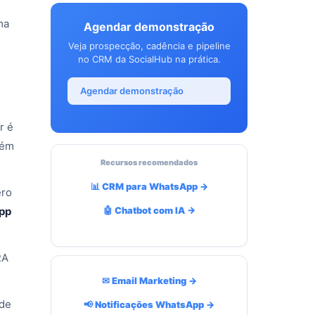
ma
Agendar demonstração
.
Veja prospecção, cadência e pipeline
no CRM da SocialHub na prática.
Agendar demonstração
r é
lém
Recursos recomendados
📊 CRM para WhatsApp →
ero
pp
🤖 Chatbot com IA →
RA
✉ Email Marketing →
ade
📢 Notificações WhatsApp →