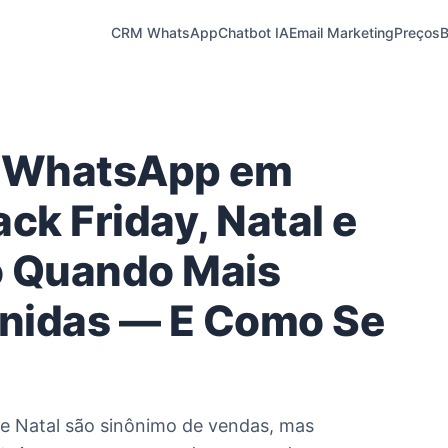
CRM WhatsApp
Chatbot IA
Email Marketing
Preços
B
o WhatsApp em
ck Friday, Natal e
o Quando Mais
nidas — E Como Se
e Natal são sinônimo de vendas, mas