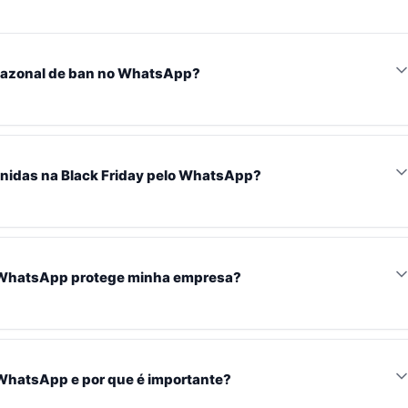
 sazonal de ban no WhatsApp?
exponencial de bloqueios de contas comerciais durante datas de
do ao envio massivo e atípico de mensagens por empresas
nidas na Black Friday pelo WhatsApp?
etecção de spam da Meta.
mente por aumentarem drasticamente o volume de envios sem warmu
emplates não aprovados. Essa mudança abrupta no padrão de uso é
o WhatsApp protege minha empresa?
resultando em bloqueio.
 SocialHub, é a única forma de realizar envios em massa com
ação esteja em conformidade com as políticas da Meta, minimizando
WhatsApp e por que é importante?
de mensagens com transparência.