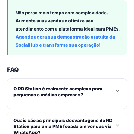
Não perca mais tempo com complexidade.
Aumente suas vendas e otimize seu
atendimento com a plataforma ideal para PMEs.
Agende agora sua demonstração gratuita da
SocialHub e transforme sua operação!
FAQ
O RD Station é realmente complexo para
pequenas e médias empresas?
O RD Station, apesar de ser uma plataforma
poderosa, é frequentemente complexo para PMEs que
Quais são as principais desvantagens do RD
não possuem uma estrutura robusta de inbound
Station para uma PME focada em vendas via
WhatsApp?
marketing. Suas inúmeras funcionalidades de