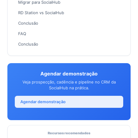
Migrar para SocialHub
RD Station vs SocialHub
Conclusão
FAQ
Conclusão
Agendar demonstração
Veja prospecção, cadência e pipeline no CRM da
SocialHub na prática.
Agendar demonstração
Recursos recomendados