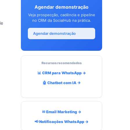
Agendar demonstração
Veja prospecção, cadência e pipeline
no CRM da SocialHub na prática.
de
Agendar demonstração
Recursos recomendados
📊 CRM para WhatsApp →
🤖 Chatbot com IA →
✉ Email Marketing →
📢 Notificações WhatsApp →