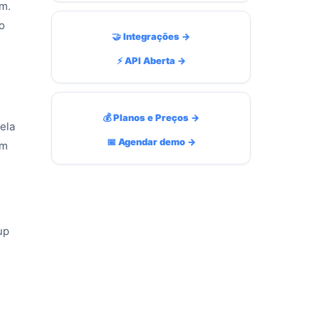
ém.
o
🤝 Integrações →
⚡ API Aberta →
💰 Planos e Preços →
ela
📅 Agendar demo →
em
up