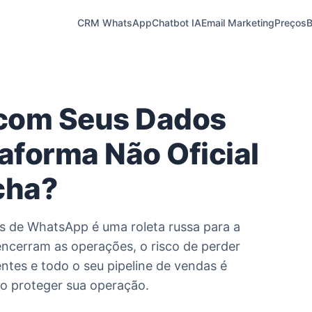
CRM WhatsApp
Chatbot IA
Email Marketing
Preços
B
com Seus Dados
forma Não Oficial
cha?
is de WhatsApp é uma roleta russa para a
ncerram as operações, o risco de perder
entes e todo o seu pipeline de vendas é
mo proteger sua operação.