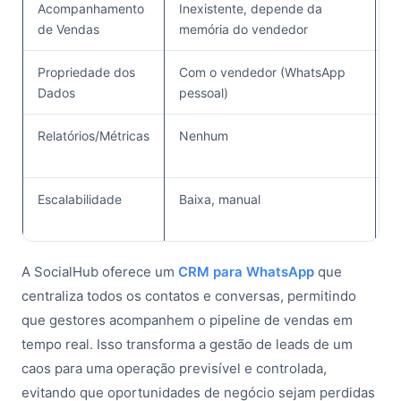
Acompanhamento
Inexistente, depende da
C
de Vendas
memória do vendedor
n
Propriedade dos
Com o vendedor (WhatsApp
D
Dados
pessoal)
Relatórios/Métricas
Nenhum
R
c
Escalabilidade
Baixa, manual
A
a
A SocialHub oferece um
CRM para WhatsApp
que
centraliza todos os contatos e conversas, permitindo
que gestores acompanhem o pipeline de vendas em
tempo real. Isso transforma a gestão de leads de um
caos para uma operação previsível e controlada,
evitando que oportunidades de negócio sejam perdidas