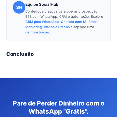
Equipe SocialHub
SH
Conteúdos práticos para operar prospecção
B2B com WhatsApp, CRM e automação. Explore
CRM para WhatsApp
,
Chatbot com IA
,
Email
Marketing
,
Planos e Preços
e agende uma
demonstração
.
Conclusão
Pare de Perder Dinheiro com o
WhatsApp “Grátis”.