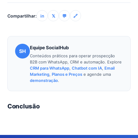
a LGPD e GDPR, principalmente na obtenção e gestão
do consentimento (Opt-in), na proteção dos dados
Compartilhar:
in
𝕏
💬
🔗
dos usuários e na possibilidade de Opt-out.
Plataformas como a SocialHub são projetadas para
auxiliar as empresas a cumprir essas
regulamentações, minimizando riscos legais.
Equipe SocialHub
SH
Conteúdos práticos para operar prospecção
B2B com WhatsApp, CRM e automação. Explore
CRM para WhatsApp
,
Chatbot com IA
,
Email
Marketing
,
Planos e Preços
e agende uma
demonstração
.
Conclusão