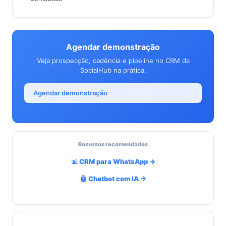
Agendar demonstração
Veja prospecção, cadência e pipeline no CRM da
SocialHub na prática.
Agendar demonstração
Recursos recomendados
📊 CRM para WhatsApp →
🤖 Chatbot com IA →