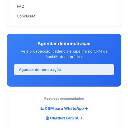
FAQ
Conclusão
Agendar demonstração
Veja prospecção, cadência e pipeline no CRM da
SocialHub na prática.
Agendar demonstração
Recursos recomendados
📊 CRM para WhatsApp →
🤖 Chatbot com IA →