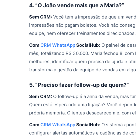
4. “O João vende mais que a Maria?”
Sem CRM:
Você tem a impressão de que um vended
impressões não pagam boletos. Você não consegue
equipe, nem oferecer treinamentos direcionados.
Com
CRM WhatsApp
SocialHub:
O painel de des
mês, totalizando R$ 30.000. Maria fechou 8, com
melhores, identificar quem precisa de ajuda e oti
transforma a gestão da equipe de vendas em alg
5. “Preciso fazer follow-up de quem?”
Sem CRM:
O follow-up é a alma da venda, mas t
Quem está esperando uma ligação? Você depende d
própria memória. Clientes desaparecem e, com el
Com
CRM WhatsApp
SocialHub:
O sistema apont
configurar alertas automáticos e cadências de co