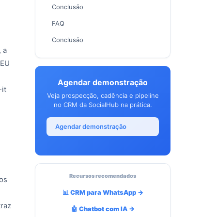
Conclusão
FAQ
Conclusão
 a
DEU
Agendar demonstração
it
Veja prospecção, cadência e pipeline
no CRM da SocialHub na prática.
Agendar demonstração
Recursos recomendados
aos
📊 CRM para WhatsApp →
traz
🤖 Chatbot com IA →