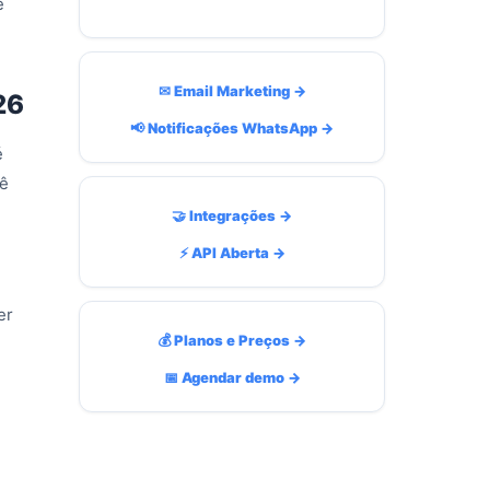
e
✉ Email Marketing →
26
📢 Notificações WhatsApp →
é
cê
🤝 Integrações →
⚡ API Aberta →
er
💰 Planos e Preços →
📅 Agendar demo →