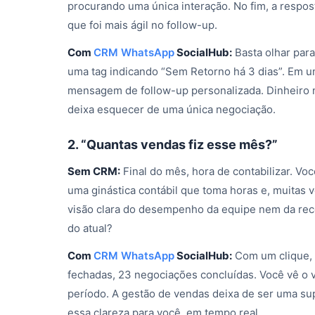
procurando uma única interação. No fim, a resposta
que foi mais ágil no follow-up.
Com
CRM WhatsApp
SocialHub:
Basta olhar para
uma tag indicando “Sem Retorno há 3 dias”. Em um
mensagem de follow-up personalizada. Dinheiro
deixa esquecer de uma única negociação.
2. “Quantas vendas fiz esse mês?”
Sem CRM:
Final do mês, hora de contabilizar. Voc
uma ginástica contábil que toma horas e, muitas
visão clara do desempenho da equipe nem da rec
do atual?
Com
CRM WhatsApp
SocialHub:
Com um clique, 
fechadas, 23 negociações concluídas. Você vê o val
período. A gestão de vendas deixa de ser uma su
essa clareza para você, em tempo real.