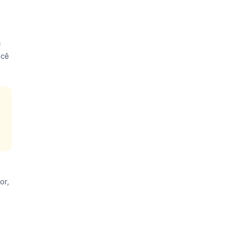
a
ocê
.
or,