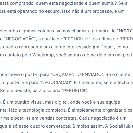
stá comprando, quem está negociando e quem sumiu? Se a
ndas está operando no escuro. Isso não é um processo, é um
 desenha algumas colunas. Vamos chamar a primeira de “NOVO”,
e “NEGOCIAÇÃO”, a quarta de “FECHOU ✅” e a última de “PER
se quadro representa um cliente interessado (um “lead”, como
em contato pelo WhatsApp, você anota o nome dele em um post-
você move o post-it para “ORÇAMENTO ENVIADO”. Se o cliente
 o post-it vai para “NEGOCIAÇÃO”. E, finalmente, se ele fecha a
Se ele desiste, para a coluna “PERDEU ❌”.
p
. É um quadro visual, mas digital, onde você e sua equipe
onta. Não é tecnologia complexa. É simplesmente organizar o c
r mais post-its em vendas concretas. Cada negociação é um
 que é só esse quadro com etapas. Simples assim. A SocialHub 