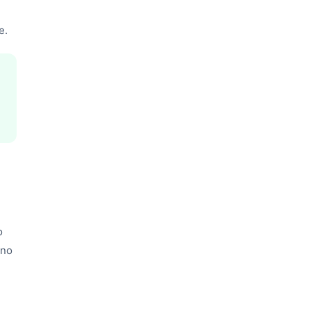
e.
o
 no