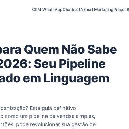
CRM WhatsApp
Chatbot IA
Email Marketing
Preços
B
ara Quem Não Sabe
026: Seu Pipeline
cado em Linguagem
ganização? Este guia definitivo
 como um pipeline de vendas simples,
artões, pode revolucionar sua gestão de