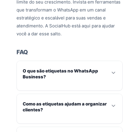
limite do seu crescimento. Invista em ferramentas
que transformam o WhatsApp em um canal
estratégico e escalável para suas vendas e
atendimento. A SocialHub está aqui para ajudar
você a dar esse salto.
FAQ
O que são etiquetas no WhatsApp
Business?
Etiquetas no WhatsApp Business são
marcadores visuais personalizáveis que
Como as etiquetas ajudam a organizar
permitem classificar e segmentar contatos ou
clientes?
conversas, auxiliando na organização do fluxo
de trabalho e na gestão do funil de vendas.
As etiquetas permitem categorizar clientes por