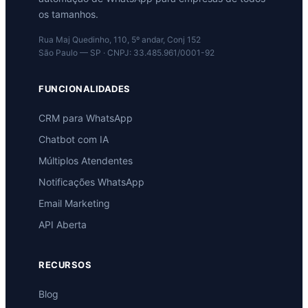
os tamanhos.
Rua Maj Quedinho, 110, 5º andar, Conj 152
São Paulo — SP · CNPJ: 33.485.961/0001-92
FUNCIONALIDADES
CRM para WhatsApp
Chatbot com IA
Múltiplos Atendentes
Notificações WhatsApp
Email Marketing
API Aberta
RECURSOS
Blog