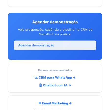
Agendar demonstração
Veja prospecção, cadência e pipeline no CRM da
SocialHub na prática.
Agendar demonstração
Recursos recomendados
📊 CRM para WhatsApp →
🤖 Chatbot com IA →
✉ Email Marketing →