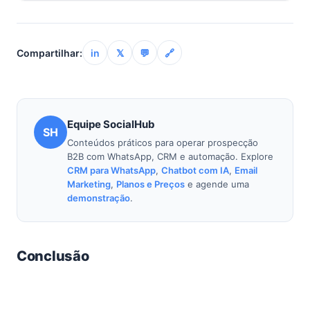
Registrar todas as interações (mensagens, e-mails,
os termos contratuais.
ligações) é crucial para ter um histórico completo do
caso. Isso garante consistência na comunicação, evita
Compartilhar:
in
𝕏
💬
🔗
mal-entendidos, serve como prova em caso de
disputas e permite que sua equipe adote a melhor
estratégia em cada etapa do processo de cobrança.
Equipe SocialHub
SH
Conteúdos práticos para operar prospecção
B2B com WhatsApp, CRM e automação. Explore
CRM para WhatsApp
,
Chatbot com IA
,
Email
Marketing
,
Planos e Preços
e agende uma
demonstração
.
Conclusão