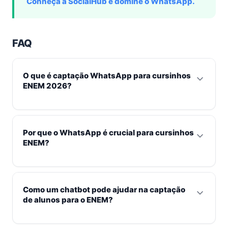
Conheça a SocialHub e domine o WhatsApp.
FAQ
O que é captação WhatsApp para cursinhos
ENEM 2026?
É o uso estratégico do WhatsApp para atrair, qualificar
e converter leads (alunos em potencial) interessados
Por que o WhatsApp é crucial para cursinhos
no ENEM 2026, utilizando automação, chatbot e CRM
ENEM?
para gerenciar todo o processo de comunicação e
matrícula de forma eficiente.
O WhatsApp é o canal de comunicação preferencial
para a maioria dos estudantes e seus pais no Brasil.
Como um chatbot pode ajudar na captação
Ele permite uma comunicação instantânea,
de alunos para o ENEM?
personalizada e direta, essencial para responder
dúvidas rapidamente e nutrir leads em um mercado