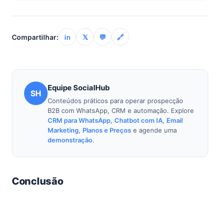
A SocialHub possui uma API aberta que permite
integrar a plataforma com sistemas de gestão
acadêmica (ERP), plataformas de ensino online e
Compartilhar:
in
𝕏
💬
🔗
outras ferramentas de marketing que o cursinho já
utiliza, criando um ecossistema de comunicação e
gestão unificado.
Equipe SocialHub
SH
Conteúdos práticos para operar prospecção
B2B com WhatsApp, CRM e automação. Explore
CRM para WhatsApp
,
Chatbot com IA
,
Email
Marketing
,
Planos e Preços
e agende uma
demonstração
.
Conclusão