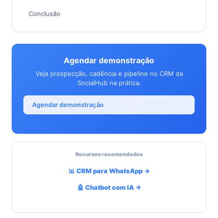
Conclusão
Agendar demonstração
Veja prospecção, cadência e pipeline no CRM da
SocialHub na prática.
Agendar demonstração
Recursos recomendados
📊 CRM para WhatsApp →
🤖 Chatbot com IA →