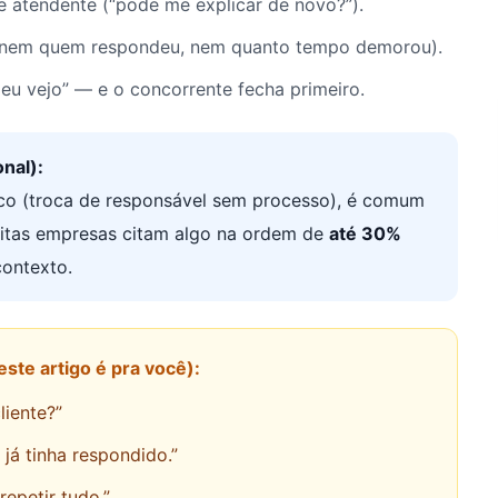
 atendente (“pode me explicar de novo?”).
nem quem respondeu, nem quanto tempo demorou).
u vejo” — e o concorrente fecha primeiro.
nal):
co (troca de responsável sem processo), é comum
uitas empresas citam algo na ordem de
até 30%
contexto.
este artigo é pra você):
iente?”
já tinha respondido.”
repetir tudo.”