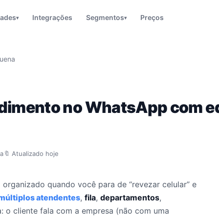
dades
Integrações
Segmentos
Preços
▾
▾
quena
dimento no WhatsApp com eq
ra
🔖 Atualizado hoje
 organizado quando você para de “revezar celular” e
múltiplos atendentes
,
fila
,
departamentos
,
ca: o cliente fala com a empresa (não com uma