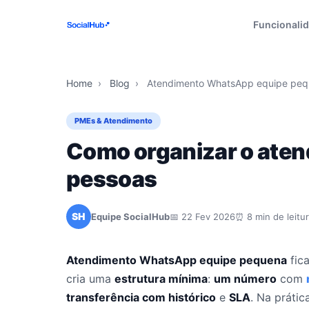
Funcionali
Home
›
Blog
›
Atendimento WhatsApp equipe pe
PMEs & Atendimento
Como organizar o aten
pessoas
SH
Equipe SocialHub
📅 22 Fev 2026
⏰ 8 min de leitu
Atendimento WhatsApp equipe pequena
fica
cria uma
estrutura mínima
:
um número
com
transferência com histórico
e
SLA
. Na práti