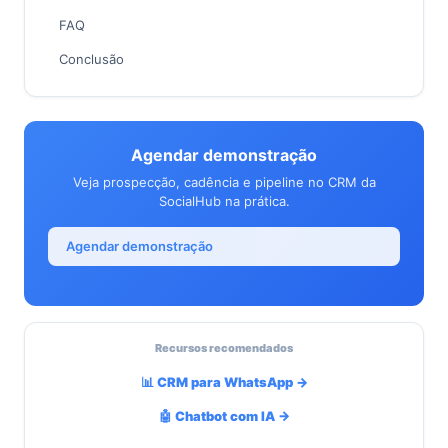
FAQ
Conclusão
Agendar demonstração
Veja prospecção, cadência e pipeline no CRM da
SocialHub na prática.
Agendar demonstração
Recursos recomendados
📊 CRM para WhatsApp →
🤖 Chatbot com IA →