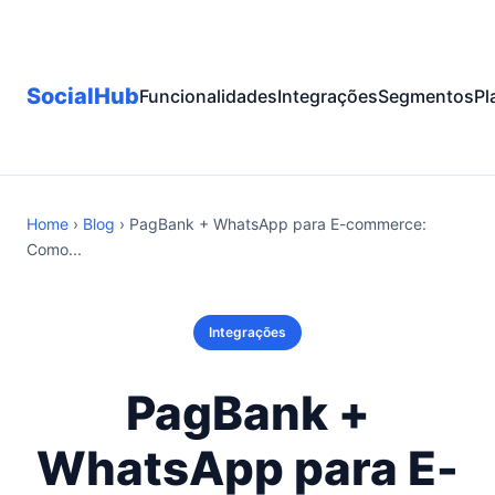
SocialHub
Funcionalidades
Integrações
Segmentos
Pl
Home
›
Blog
› PagBank + WhatsApp para E-commerce:
Como...
Integrações
PagBank +
WhatsApp para E-