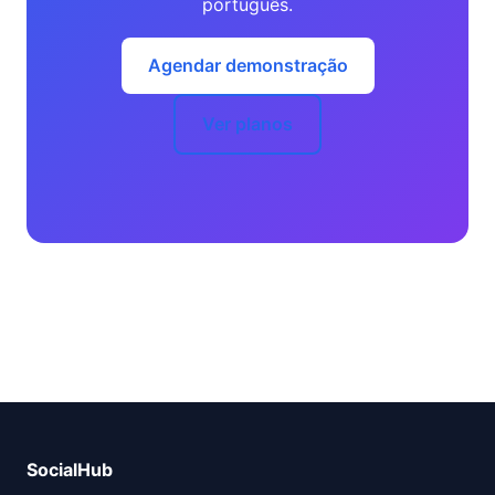
português.
Agendar demonstração
Ver planos
SocialHub