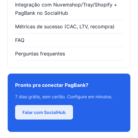
Integração com Nuvemshop/Tray/Shopify +
PagBank no SocialHub
Métricas de sucesso (CAC, LTV, recompra)
FAQ
Perguntas frequentes
Pronto pra conectar PagBank?
7 dias grátis, sem cartão. Configure em minutos.
Falar com SocialHub