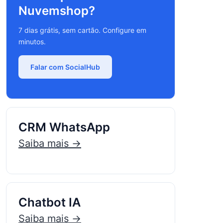
Nuvemshop?
7 dias grátis, sem cartão. Configure em
minutos.
Falar com SocialHub
CRM WhatsApp
Saiba mais →
Chatbot IA
Saiba mais →