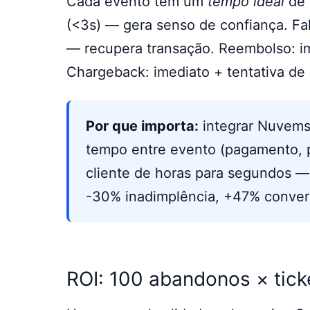
Cada evento tem um
tempo ideal
de 
(<3s) — gera senso de confiança. Fa
— recupera transação. Reembolso: im
Chargeback: imediato + tentativa de 
Por que importa:
integrar Nuvems
tempo entre evento (pagamento, 
cliente de horas para segundos —
-30% inadimplência, +47% conver
ROI: 100 abandonos × tic