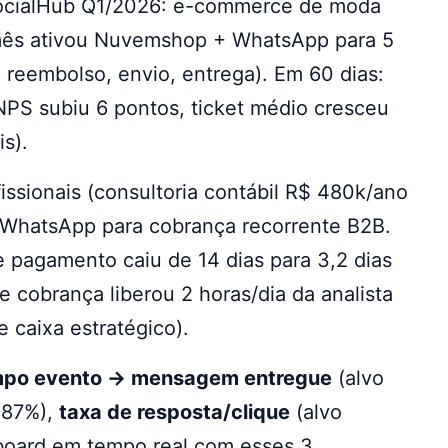
SocialHub Q1/2026: e-commerce de moda
/mês ativou Nuvemshop + WhatsApp para 5
 reembolso, envio, entrega). Em 60 dias:
NPS subiu 6 pontos, ticket médio cresceu
s).
ssionais (consultoria contábil R$ 480k/ano
WhatsApp para cobrança recorrente B2B.
 pagamento caiu de 14 dias para 3,2 dias
 cobrança liberou 2 horas/dia da analista
e caixa estratégico).
mpo evento → mensagem entregue
(alvo
>87%),
taxa de resposta/clique
(alvo
hboard em tempo real com esses 3