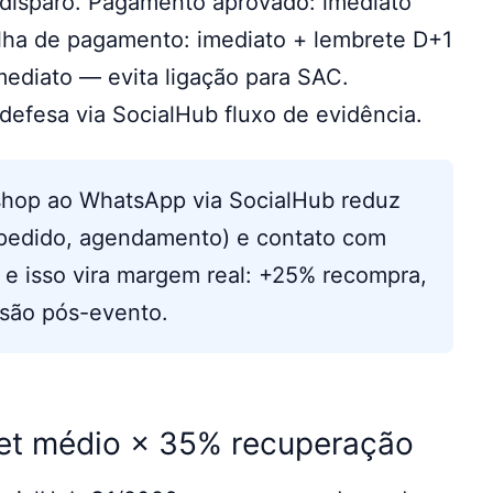
disparo. Pagamento aprovado: imediato
lha de pagamento: imediato + lembrete D+1
ediato — evita ligação para SAC.
defesa via SocialHub fluxo de evidência.
hop ao WhatsApp via SocialHub reduz
pedido, agendamento) e contato com
 e isso vira margem real: +25% recompra,
são pós-evento.
ket médio × 35% recuperação