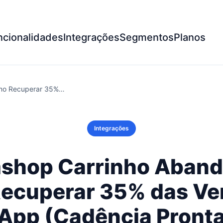
ncionalidades
Integrações
Segmentos
Planos
mo Recuperar 35%…
Integrações
shop Carrinho Aband
ecuperar 35% das Ve
pp (Cadência Pront