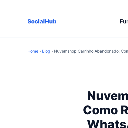
SocialHub
Fu
Home
›
Blog
› Nuvemshop Carrinho Abandonado: Co
Nuvem
Como R
WhatsA