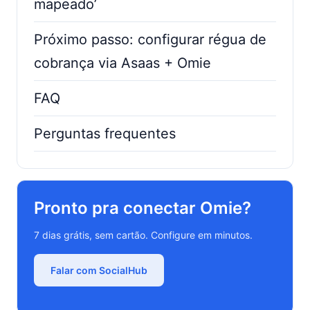
mapeado’
Próximo passo: configurar régua de
cobrança via Asaas + Omie
FAQ
Perguntas frequentes
Pronto pra conectar Omie?
7 dias grátis, sem cartão. Configure em minutos.
Falar com SocialHub