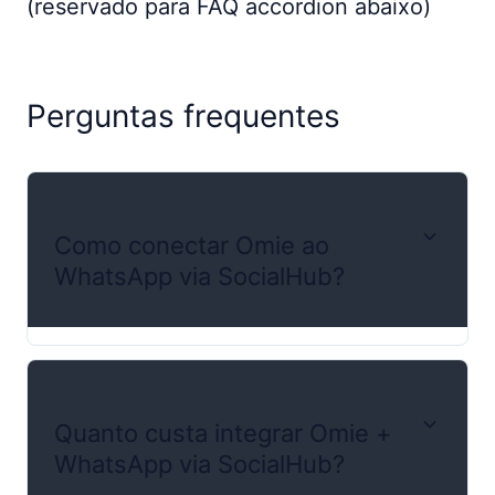
(reservado para FAQ accordion abaixo)
Perguntas frequentes
Como conectar Omie ao
WhatsApp via SocialHub?
Quanto custa integrar Omie +
WhatsApp via SocialHub?