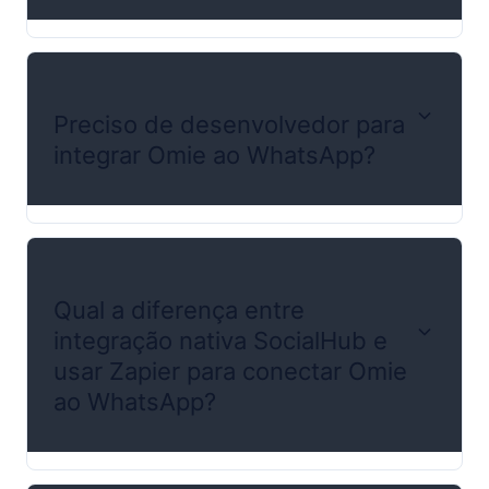
Preciso de desenvolvedor para
integrar Omie ao WhatsApp?
Qual a diferença entre
integração nativa SocialHub e
usar Zapier para conectar Omie
ao WhatsApp?