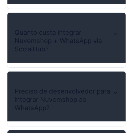
Quanto custa integrar
Nuvemshop + WhatsApp via
SocialHub?
Preciso de desenvolvedor para
integrar Nuvemshop ao
WhatsApp?