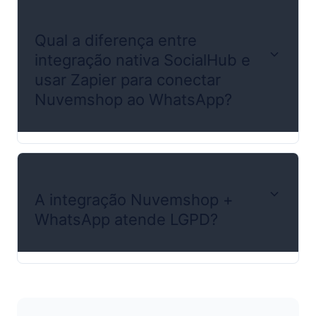
Qual a diferença entre
integração nativa SocialHub e
usar Zapier para conectar
Nuvemshop ao WhatsApp?
A integração Nuvemshop +
WhatsApp atende LGPD?