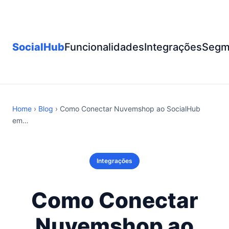
SocialHub
Funcionalidades
Integrações
Segm
Home
›
Blog
› Como Conectar Nuvemshop ao SocialHub
em…
Integrações
Como Conectar
Nuvemshop ao