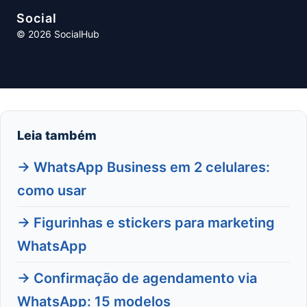
Social
© 2026 SocialHub
Leia também
→ WhatsApp Business em 2 celulares:
como usar
→ Figurinhas e stickers para marketing
WhatsApp
→ Confirmação de agendamento via
WhatsApp: 15 modelos