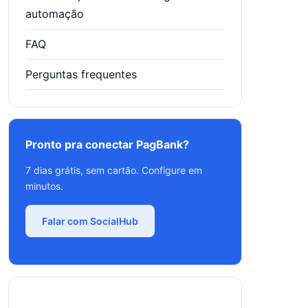
automação
FAQ
Perguntas frequentes
Pronto pra conectar PagBank?
7 dias grátis, sem cartão. Configure em
minutos.
Falar com SocialHub