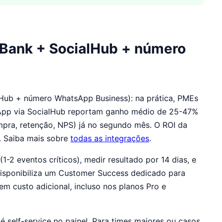
gBank + SocialHub + número
lHub + número WhatsApp Business): na prática, PMEs
sApp via SocialHub reportam ganho médio de 25-47%
mpra, retenção, NPS) já no segundo mês. O ROI da
. Saiba mais sobre
todas as integrações
.
 eventos críticos), medir resultado por 14 dias, e
isponibiliza um Customer Success dedicado para
custo adicional, incluso nos planos Pro e
é self-service no painel. Para times maiores ou casos