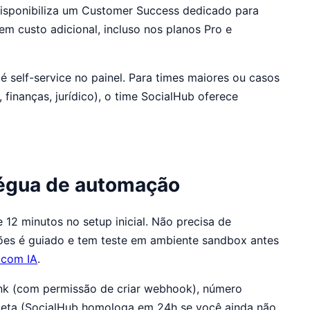
isponibiliza um Customer Success dedicado para
custo adicional, incluso nos planos Pro e
é self-service no painel. Para times maiores ou casos
finanças, jurídico), o time SocialHub oferece
régua de automação
12 minutos no setup inicial. Não precisa de
ões é guiado e tem teste em ambiente sandbox antes
 com IA
.
ank (com permissão de criar webhook), número
eta (SocialHub homologa em 24h se você ainda não