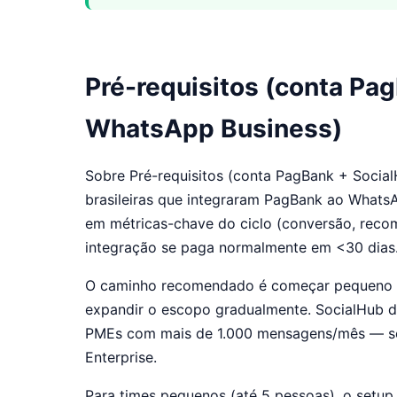
Pré-requisitos (conta Pa
WhatsApp Business)
Sobre Pré-requisitos (conta PagBank + Socia
brasileiras que integraram PagBank ao What
em métricas-chave do ciclo (conversão, reco
integração se paga normalmente em <30 dias
O caminho recomendado é começar pequeno (1-2
expandir o escopo gradualmente. SocialHub d
PMEs com mais de 1.000 mensagens/mês — sem 
Enterprise.
Para times pequenos (até 5 pessoas), o setup 