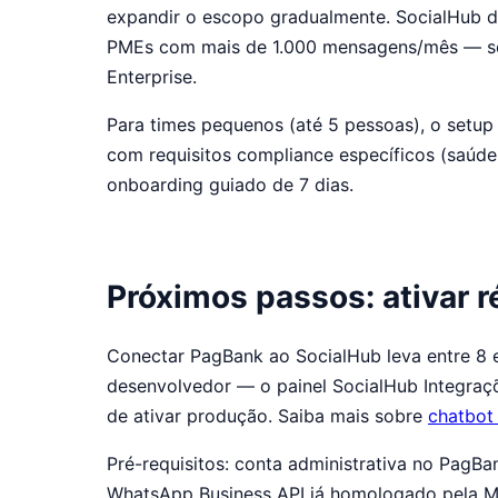
expandir o escopo gradualmente. SocialHub d
PMEs com mais de 1.000 mensagens/mês — sem 
Enterprise.
Para times pequenos (até 5 pessoas), o setup 
com requisitos compliance específicos (saúde, 
onboarding guiado de 7 dias.
Próximos passos: ativar 
Conectar PagBank ao SocialHub leva entre 8 e 
desenvolvedor — o painel SocialHub Integraç
de ativar produção. Saiba mais sobre
chatbot
Pré-requisitos: conta administrativa no PagB
WhatsApp Business API já homologado pela M