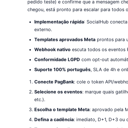
pedido teste) e confirme que a mensagem ch
chegou, está pronto para escalar para todos o
Implementação rápida
: SocialHub conecta
externo.
Templates aprovados Meta
prontos para u
Webhook nativo
escuta todos os eventos 
Conformidade LGPD
com opt-out automáti
Suporte 100% português
, SLA de 4h e on
Conecte PagBank
: cole o token API/webh
Selecione os eventos
: marque quais gati
etc.).
Escolha o template Meta
: aprovado pela 
Defina a cadência
: imediato, D+1, D+3 ou