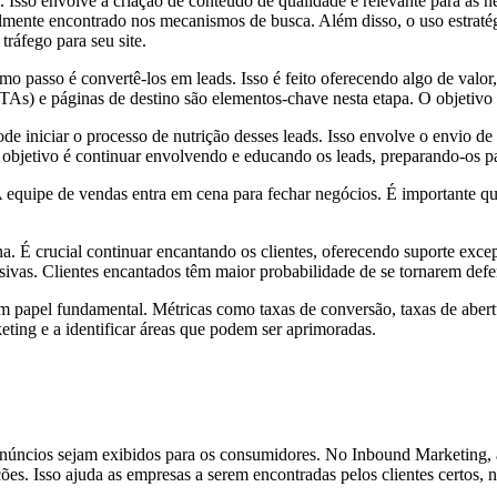
 Isso envolve a criação de conteúdo de qualidade e relevante para as n
ilmente encontrado nos mecanismos de busca. Além disso, o uso estraté
tráfego para seu site.
mo passo é convertê-los em leads. Isso é feito oferecendo algo de val
CTAs) e páginas de destino são elementos-chave nesta etapa. O objetivo
 iniciar o processo de nutrição desses leads. Isso envolve o envio de
O objetivo é continuar envolvendo e educando os leads, preparando-os p
A equipe de vendas entra em cena para fechar negócios. É importante qu
a. É crucial continuar encantando os clientes, oferecendo suporte exc
usivas. Clientes encantados têm maior probabilidade de se tornarem def
 papel fundamental. Métricas como taxas de conversão, taxas de abertu
keting e a identificar áreas que podem ser aprimoradas.
anúncios sejam exibidos para os consumidores. No Inbound Marketing, 
es. Isso ajuda as empresas a serem encontradas pelos clientes certos, 