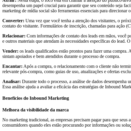
Atrair:
Nesta etapa, o foco está em chamar a atenção do público-alvo.
desempenha um papel crucial para garantir que seu conteúdo seja fac
marketing de mídia social são ferramentas essenciais para direcionar o 
Converter:
Uma vez que você tenha a atenção dos visitantes, o próxi
contato do visitante. Formulários de inscrição, chamadas para ação (
Relacionar:
Com informações de contato dos leads em mãos, você pode
e outros materiais que atendam às necessidades específicas do lead. 
Vender:
os leads qualificados estão prontos para fazer uma compra. 
sintam apoiados e bem atendidos durante o processo de compra.
Encantar:
Após a compra, o relacionamento com o cliente não termin
relevante pós-compra, como guias de uso, atualizações e ofertas excl
Analisar:
Durante todo o processo, a análise de dados desempenha um
Essa análise ajuda a avaliar a eficácia das estratégias de Inbound Mar
Benefícios do Inbound Marketing
Melhora da visibilidade da marca
No marketing tradicional, as empresas precisam pagar para que seus 
consumidores quando eles estão procurando por informações ou soluçõ