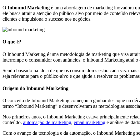
O
Inbound Marketing
é uma abordagem de marketing inovadora que s
ele busca atrair a atenção do público-alvo por meio de conteúdo rel
Inbound
clientes e impulsiona o sucesso nos negócios.
Marketing
em
O que é?
2026:
O Inbound Marketing é uma metodologia de marketing que visa atrair, c
interrompe o consumidor com anúncios, o Inbound Marketing atrai o c
Atrair,
Sendo baseado na ideia de que os consumidores estão cada vez mais co
Converter,
seja relevante para o público-alvo e que ajude a resolver os problemas
Encantar
Origem do Inbound Marketing
O conceito de Inbound Marketing começou a ganhar destaque na dé
termo “Inbound Marketing” e desenvolveram as metodologias associad
Nos primeiros anos, o Inbound Marketing estava principalmente relac
conteúdo,
automação de marketing
,
email marketing
e análise de dado
Com o avanço da tecnologia e da automação, o Inbound Marketing se t