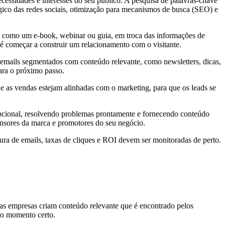
ecessidades e interesses do seu público. A pesquisa de palavras-chave
gico das redes sociais, otimização para mecanismos de busca (SEO) e
or, como um e-book, webinar ou guia, em troca das informações de
 é começar a construir um relacionamento com o visitante.
 emails segmentados com conteúdo relevante, como newsletters, dicas,
ara o próximo passo.
e as vendas estejam alinhadas com o marketing, para que os leads se
epcional, resolvendo problemas prontamente e fornecendo conteúdo
ensores da marca e promotores do seu negócio.
ra de emails, taxas de cliques e ROI devem ser monitoradas de perto.
as empresas criam conteúdo relevante que é encontrado pelos
no momento certo.