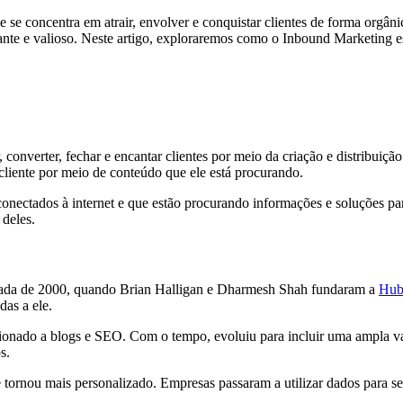
e concentra em atrair, envolver e conquistar clientes de forma orgân
evante e valioso. Neste artigo, exploraremos como o Inbound Marketing
onverter, fechar e encantar clientes por meio da criação e distribuição
liente por meio de conteúdo que ele está procurando.
nectados à internet e que estão procurando informações e soluções par
 deles.
cada de 2000, quando Brian Halligan e Dharmesh Shah fundaram a
Hub
as a ele.
ionado a blogs e SEO. Com o tempo, evoluiu para incluir uma ampla var
s.
ornou mais personalizado. Empresas passaram a utilizar dados para seg