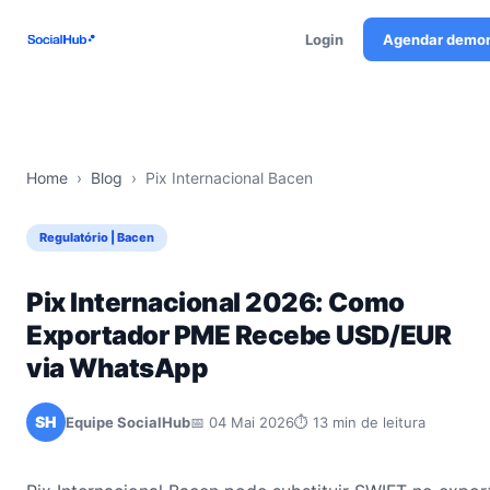
Login
Agendar demo
Home
›
Blog
›
Pix Internacional Bacen
Regulatório | Bacen
Pix Internacional 2026: Como
Exportador PME Recebe USD/EUR
via WhatsApp
SH
Equipe SocialHub
📅 04 Mai 2026
⏱ 13 min de leitura