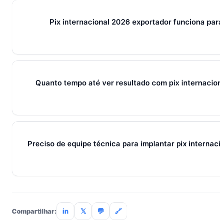
ferramentas e métricas que conectam captura de leads, qual
venda em um fluxo único. Em PMEs brasileiras, gira sempre
Pix internacional 2026 exportador funciona pa
+ IA — três pilares que se reforçam.
Sim — e quanto antes melhor. Implantar pix internacional 2
pessoas custa muito menos esforço do que com 30. O Soci
com 7 dias grátis sem cartão.
Quanto tempo até ver resultado com pix internacio
Métricas de processo (tempo de resposta, follow-up) mudam 
receita aparecem entre 30 e 90 dias, conforme ciclo de venda
Preciso de equipe técnica para implantar pix interna
Não. O SocialHub é setup-and-go: importação CSV, conexã
treinamento de 90min. Empresas sem TI dedicada implantam
incluso.
in
𝕏
💬
🔗
Compartilhar: