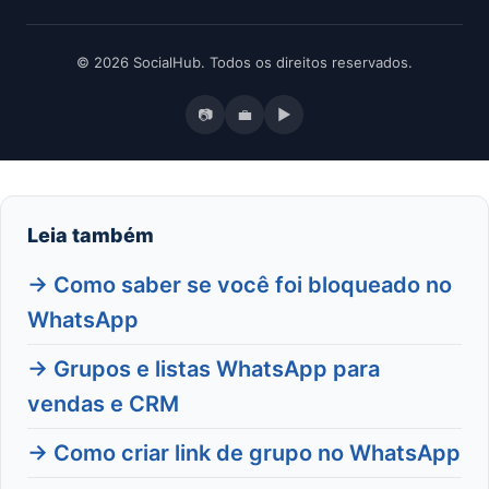
© 2026 SocialHub. Todos os direitos reservados.
📷
💼
▶
Leia também
→ Como saber se você foi bloqueado no
WhatsApp
→ Grupos e listas WhatsApp para
vendas e CRM
→ Como criar link de grupo no WhatsApp