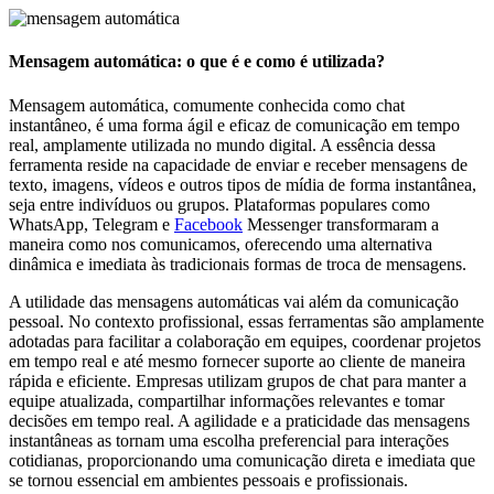
Mensagem
Mensagem automática: o que é e como é utilizada?
Automática:
Mensagem automática, comumente conhecida como chat
o
instantâneo, é uma forma ágil e eficaz de comunicação em tempo
real, amplamente utilizada no mundo digital. A essência dessa
que
ferramenta reside na capacidade de enviar e receber mensagens de
texto, imagens, vídeos e outros tipos de mídia de forma instantânea,
seja entre indivíduos ou grupos. Plataformas populares como
é
WhatsApp, Telegram e
Facebook
Messenger transformaram a
maneira como nos comunicamos, oferecendo uma alternativa
e
dinâmica e imediata às tradicionais formas de troca de mensagens.
6
A utilidade das mensagens automáticas vai além da comunicação
pessoal. No contexto profissional, essas ferramentas são amplamente
exemplos
adotadas para facilitar a colaboração em equipes, coordenar projetos
em tempo real e até mesmo fornecer suporte ao cliente de maneira
de
rápida e eficiente. Empresas utilizam grupos de chat para manter a
equipe atualizada, compartilhar informações relevantes e tomar
decisões em tempo real. A agilidade e a praticidade das mensagens
instantâneas as tornam uma escolha preferencial para interações
cotidianas, proporcionando uma comunicação direta e imediata que
se tornou essencial em ambientes pessoais e profissionais.