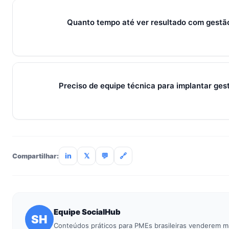
menos esforço do que com 30. O SocialHub começa em R$ 1
cartão.
Quanto tempo até ver resultado com gestã
Métricas de processo (tempo de resposta, follow-up) mudam 
receita aparecem entre 30 e 90 dias, conforme ciclo de venda
Preciso de equipe técnica para implantar ge
Não. O SocialHub é setup-and-go: importação CSV, conexã
treinamento de 90min. Empresas sem TI dedicada implantam
incluso.
in
𝕏
💬
🔗
Compartilhar:
Equipe SocialHub
SH
Conteúdos práticos para PMEs brasileiras venderem m