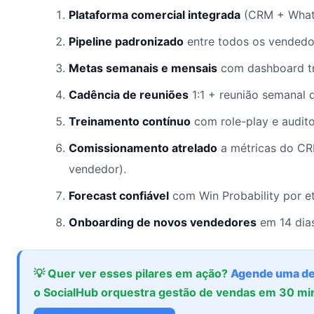
Plataforma comercial integrada
(CRM + Whats
Pipeline padronizado
entre todos os vendedo
Metas semanais e mensais
com dashboard tr
Cadência de reuniões
1:1 + reunião semanal d
Treinamento contínuo
com role-play e audit
Comissionamento atrelado
a métricas do CR
vendedor).
Forecast confiável
com Win Probability por e
Onboarding de novos vendedores
em 14 dia
💡 Quer ver esses pilares em ação?
Agende uma d
o SocialHub orquestra gestão de vendas em 30 mi