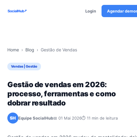
Login
Agendar demo
Home
›
Blog
›
Gestão de Vendas
Vendas | Gestão
Gestão de vendas em 2026:
processo, ferramentas e como
dobrar resultado
SH
Equipe SocialHub
📅 01 Mai 2026
⏱ 11 min de leitura