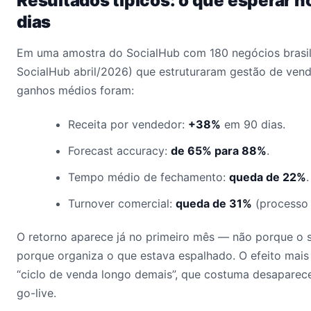
Resultados típicos: o que esperar n
dias
Em uma amostra do SocialHub com 180 negócios brasil
SocialHub abril/2026) que estruturaram gestão de venda
ganhos médios foram:
Receita por vendedor:
+38%
em 90 dias.
Forecast accuracy:
de 65% para 88%
.
Tempo médio de fechamento:
queda de 22%
.
Turnover comercial:
queda de 31%
(processo 
O retorno aparece já no primeiro mês — não porque o 
porque organiza o que estava espalhado. O efeito mais
“ciclo de venda longo demais”, que costuma desaparec
go-live.