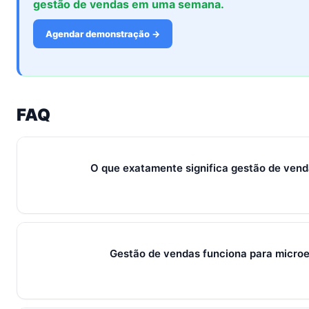
gestão de vendas em uma semana.
Agendar demonstração →
FAQ
O que exatamente significa gestão de ven
Em 2026, gestão de vendas representa o conjunto de process
que conectam captura de leads, qualificação, fechamento e 
Em PMEs brasileiras, gira sempre em torno de WhatsApp + CR
Gestão de vendas funciona para micro
reforçam.
Sim — e quanto antes melhor. Implantar gestão de vendas c