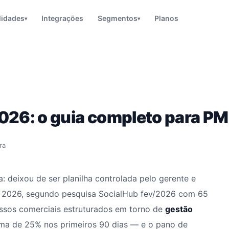
lidades
Integrações
Segmentos
Planos
▾
▾
26: o guia completo para PME
ra
deixou de ser planilha controlada pelo gerente e
m 2026, segundo pesquisa SocialHub fev/2026 com 65
essos comerciais estruturados em torno de
gestão
ima de 25% nos primeiros 90 dias — e o pano de