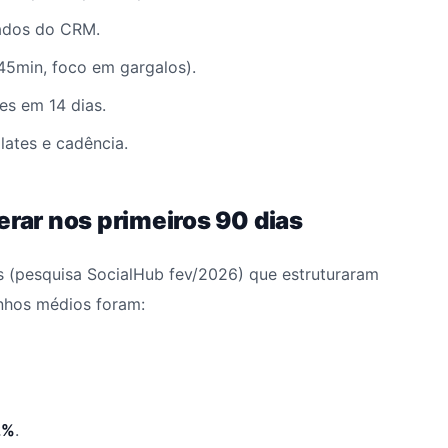
dos do CRM.
5min, foco em gargalos).
s em 14 dias.
lates e cadência.
erar nos primeiros 90 dias
 (pesquisa SocialHub fev/2026) que estruturaram
anhos médios foram:
2%
.