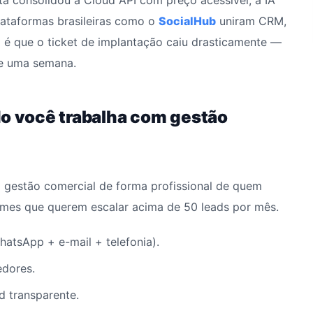
eta consolidou a Cloud API com preço acessível, a IA
plataformas brasileiras como o
SocialHub
uniram CRM,
 é que o ticket de implantação caiu drasticamente —
de uma semana.
do você trabalha com gestão
a gestão comercial de forma profissional de quem
imes que querem escalar acima de 50 leads por mês.
tsApp + e-mail + telefonia).
edores.
 transparente.