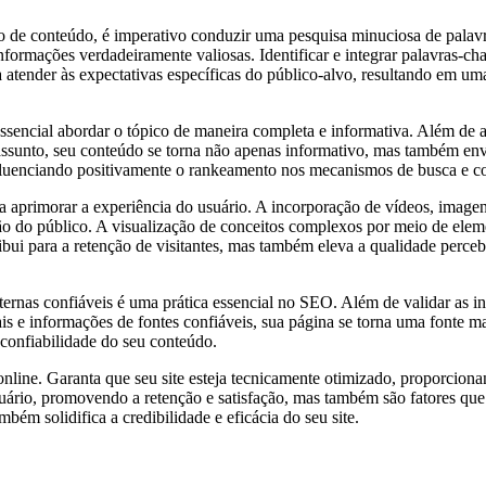
ão de conteúdo, é imperativo conduzir uma pesquisa minuciosa de palav
nformações verdadeiramente valiosas. Identificar e integrar palavras-ch
 atender às expectativas específicas do público-alvo, resultando em u
encial abordar o tópico de maneira completa e informativa. Além de aten
 assunto, seu conteúdo se torna não apenas informativo, mas também en
influenciando positivamente o rankeamento nos mecanismos de busca e c
ara aprimorar a experiência do usuário. A incorporação de vídeos, imag
do público. A visualização de conceitos complexos por meio de elemen
ui para a retenção de visitantes, mas também eleva a qualidade perce
ternas confiáveis é uma prática essencial no SEO. Além de validar as i
is e informações de fontes confiáveis, sua página se torna uma fonte ma
 confiabilidade do seu conteúdo.
online. Garanta que seu site esteja tecnicamente otimizado, proporcio
ário, promovendo a retenção e satisfação, mas também são fatores que o
mbém solidifica a credibilidade e eficácia do seu site.