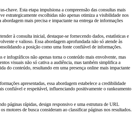
ras-chave. Esta etapa impulsiona a compreensão das consultas mais
ave estrategicamente escolhidas não apenas otimiza a visibilidade nos
ma abordagem mais precisa e impactante na entrega de informações
der à consulta inicial, destaque-se fornecendo dados, estatísticas e
volvente e valioso. Essa abordagem aprofundada não só atende às
onsolidando a posição como uma fonte confiável de informações.
ens e infográficos não apenas torna o conteúdo mais envolvente, mas
tos visuais não só cativa a audiência, mas também simplifica a
bida do conteúdo, resultando em uma presença online mais impactante
nformações apresentadas, essa abordagem estabelece a credibilidade
is confiável e respeitável, influenciando positivamente o rankeamento
nando páginas rápidas, design responsivo e uma estrutura de URL
s motores de busca consideram ao classificar páginas nos resultados.