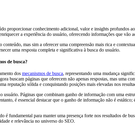
proporcionar conhecimento adicional, valor e insights profundos aos 
e enriquecer a experiência do usuário, oferecendo informações que vão a
s ao conteúdo, mas sim a oferecer uma compreensão mais rica e context
rnecer uma resposta completa e significativa à busca do usuário.
mos de busca?
eamento dos
mecanismos de busca
, representando uma mudança signific
s agora buscam páginas que oferecem não apenas respostas, mas uma co
ma reputação sólida e conquistando posições mais elevadas nos resulta
 usuário. Páginas que combinam ganho de informação com uma estrutur
ntanto, é essencial destacar que o ganho de informação não é estático;
eúdo é fundamental para manter uma presença forte nos resultados de b
idade e relevância no universo do SEO.