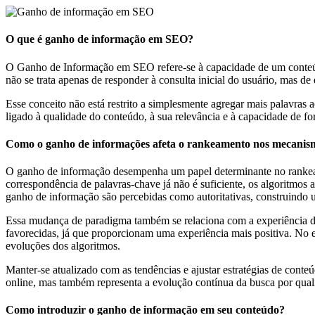
Ganho
O que é ganho de informação em SEO?
de
O Ganho de Informação em SEO refere-se à capacidade de um conteúdo 
informação
não se trata apenas de responder à consulta inicial do usuário, mas d
Esse conceito não está restrito a simplesmente agregar mais palavra
em
ligado à qualidade do conteúdo, à sua relevância e à capacidade de fo
SEO:
Como o ganho de informações afeta o rankeamento nos mecanis
por
O ganho de informação desempenha um papel determinante no rank
que
correspondência de palavras-chave já não é suficiente, os algoritmo
ganho de informação são percebidas como autoritativas, construindo u
é
Essa mudança de paradigma também se relaciona com a experiência do
favorecidas, já que proporcionam uma experiência mais positiva. No e
importante?
evoluções dos algoritmos.
Manter-se atualizado com as tendências e ajustar estratégias de cont
online, mas também representa a evolução contínua da busca por qual
Como introduzir o ganho de informação em seu conteúdo?